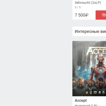
Sehnsucht (2xLP)
S / S
7 500
Интересные ви
Accept
Humanoid (LP)