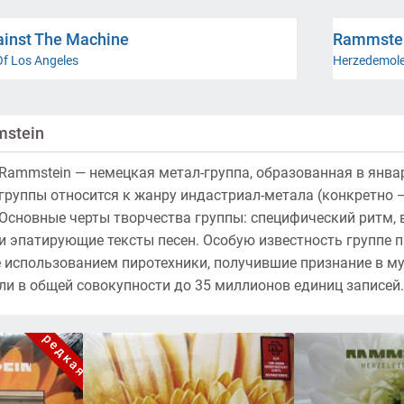
inst The Machine
Rammste
Of Los Angeles
Herzedemole
mstein
Rammstein — немецкая метал-группа, образованная в янва
группы относится к жанру индастриал-метала (конкретно — 
Основные черты творчества группы: специфический ритм,
и эпатирующие тексты песен. Особую известность группе п
использованием пиротехники, получившие признание в муз
ли в общей совокупности до 35 миллионов единиц записей.