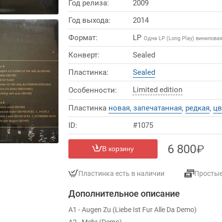
Год релиза:
2009
Год выхода:
2014
Формат:
LP
Одна LP (Long Play) винилова
Конверт:
Sealed
Пластинка:
Sealed
Limited edition
Особенности:
Пластинка
новая, запечатанная
,
редкая
,
цв
ID:
#1075
6 800
В корзину
Пластинка есть в наличии
Просты
Дополнительное описание
A1 - Augen Zu (Liebe Ist Fur Alle Da Demo)