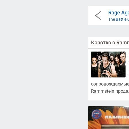
Rage Aga
The Battle 
Коротко о Ram
сопровождаемые 
Rammstein прода