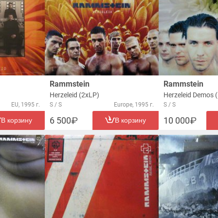
Rammstein
Rammstein
Herzeleid (2xLP)
Herzeleid Demos 
EU, 1995 г.
S / S
Europe, 1995 г.
S / S
6 500
10 000
В корзину
В корзину