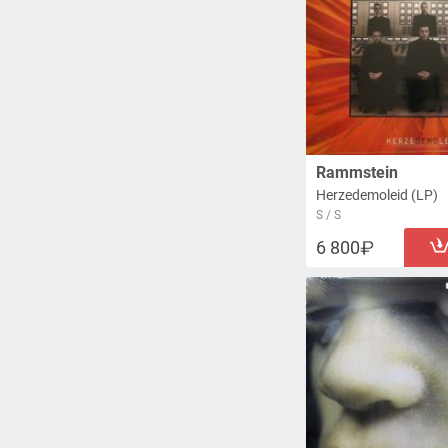
Rammstein
Herzedemoleid (LP)
S / S
6 800