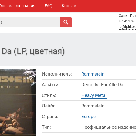
Оценка состояния
FAQ
Контакты
Санкт-Пе
+7 952 36
lp@lplike
 Da (LP, цветная)
Исполнитель:
Rammstein
Альбом:
Demo Ist Fur Alle Da
Стиль:
Heavy Metal
Лейбл:
Rammstein
Страна:
Europe
Тип:
Неофициальное издани