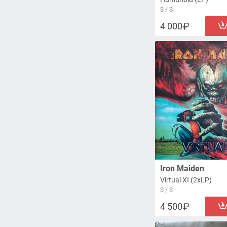
S / S
4 000
Iron Maiden
Virtual XI (2xLP)
S / S
4 500