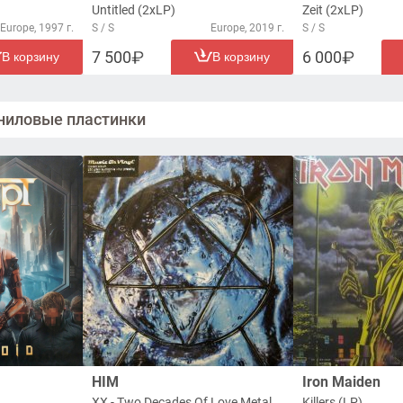
Untitled (2xLP)
Zeit (2xLP)
Europe, 1997 г.
S / S
Europe, 2019 г.
S / S
7 500
6 000
В корзину
В корзину
ниловые пластинки
HIM
Iron Maiden
XX - Two Decades Of Love Metal (2xLP)
Killers (LP)