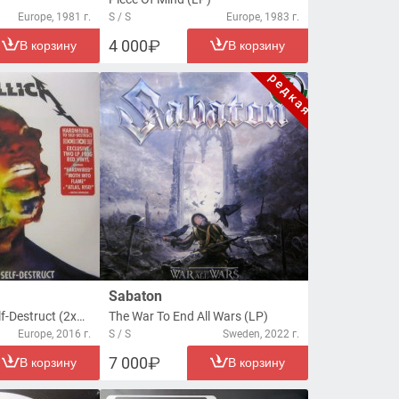
Europe, 1981 г.
S / S
Europe, 1983 г.
4 000
В корзину
В корзину
Sabaton
Hardwired...To Self-Destruct (2xLP)
The War To End All Wars (LP)
Europe, 2016 г.
S / S
Sweden, 2022 г.
7 000
В корзину
В корзину