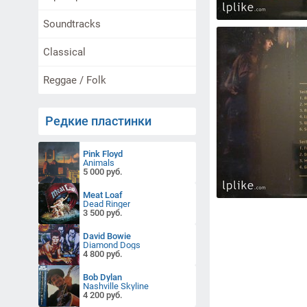
Soundtracks
Classical
Reggae / Folk
Редкие пластинки
Pink Floyd
Animals
5 000 руб.
Meat Loaf
Dead Ringer
3 500 руб.
David Bowie
Diamond Dogs
4 800 руб.
Bob Dylan
Nashville Skyline
4 200 руб.