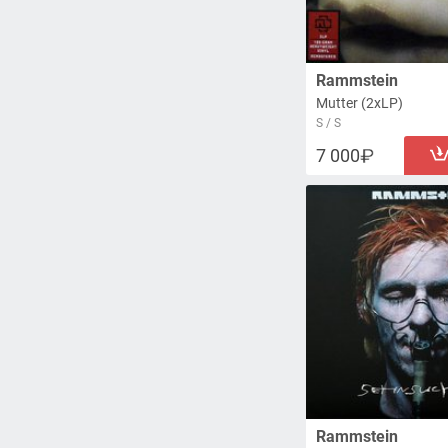
Rammstein
Mutter (2xLP)
S / S
7 000
Rammstein