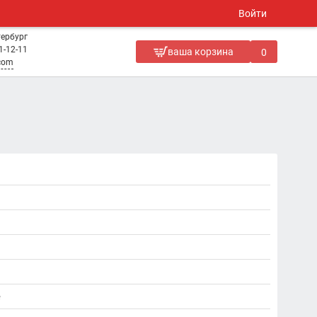
Войти
тербург
1-12-11
ваша корзина
0
.com
е