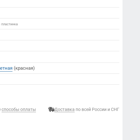
я пластинка
етная
(красная)
е
способы оплаты
Доставка
по всей России и СНГ