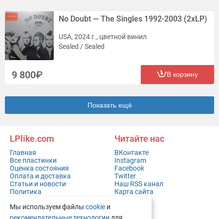
No Doubt — The Singles 1992-2003 (2xLP)
USA, 2024 г., цветной винил
Sealed / Sealed
9 800
В корзину
Показать ещё
LPlike.com
Читайте нас
Главная
ВКонтакте
Все пластинки
Instagram
Оценка состояния
Facebook
Оплата и доставка
Twitter
Статьи и новости
Наш RSS канал
Политика
Карта сайта
конфиденциальности
Мы используем файлы
cookie
и
Контакты
Полная версия сайта
рекомендательные технологии
для