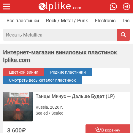
Все пластинки
Rock / Metal / Punk
Electronic
Disc
Интернет-магазин виниловых пластинок
lplike.com
Цветной винил
Редкие пластинки
Смотреть весь каталог пластинок
Танцы Минус — Дальше Будет (LP)
Russia, 2026 г.
Sealed / Sealed
3 600
В корзину