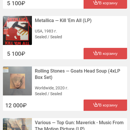
5 100
В корзину
Metallica — Kill 'Em All (LP)
USA, 1983 г.
Sealed / Sealed
5 100
В корзину
Rolling Stones — Goats Head Soup (4xLP
Box Set)
Worldwide, 2020 г.
Sealed / Sealed
12 000
В корзину
Various — Top Gun: Maverick - Music From
The Motion Picture (LP)