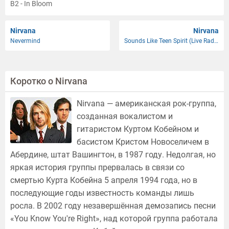
B2 - In Bloom
B3 - School
B4 - Been A Son
Nirvana
Nirvana
Nevermind
Sounds Like Teen Spirit (Live Radio Broadcast)
B5 - Negative Creep
B6 - Blew
C1 - Love Buzz
Коротко о Nirvana
C2 - Floyd The Barber
C3 - Downer
Nirvana — американская рок-группа,
C4 - Mexican Seafood
созданная вокалистом и
C5 - Spank Thru
гитаристом Куртом Кобейном и
C6 - Hairspray Queen
басистом Кристом Новоселичем в
C7 - Pen Cap Chew
Абердине, штат Вашингтон, в 1987 году. Недолгая, но
D1 - Unknown 1
яркая история группы прервалась в связи со
D2 - Where Did You Sleep Last Night ?
смертью Курта Кобейна 5 апреля 1994 года, но в
D3 - Here She Come Now
последующие годы известность команды лишь
D4 - Unknown 2
росла. В 2002 году незавершённая демозапись песни
«You Know You're Right», над которой группа работала