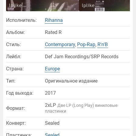
Исполнитель:
Rihanna
Альбом:
Rated R
Стиль:
Contemporary
,
Pop-Rap
,
R'n'B
Лейбл:
Def Jam Recordings/SRP Records
Страна:
Europe
Тип:
Оригинальное издание
Год выхода:
2017
2xLP
Две LP (Long Play) виниловые
Формат:
пластинки
Конверт:
Sealed
Пластинка:
Sealed