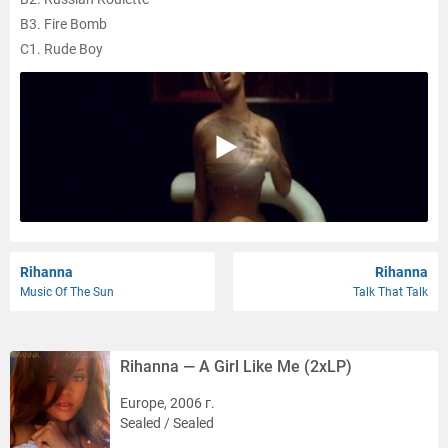
B3. Fire Bomb
C1. Rude Boy
C2. Photographs
C3. G4L
D1. Te Amo
D2. Cold Case Love
D3. The Last Song
Rihanna
Rihanna
Music Of The Sun
Talk That Talk
Rihanna — A Girl Like Me (2xLP)
Europe, 2006 г.
Sealed / Sealed