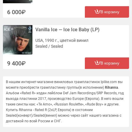
6 000
В корзину
Vanilla Ice — Ice Ice Baby (LP)
USA, 1990 г., цветной винил
Sealed / Sealed
9 400
В корзину
В нашем интернет-магазине виниловых грампластинок lplike.com вы
можете приобрести грампластинку группы(в исполнении)
Rihanna
.
Альбом «Rated R» издан лейблом Def Jam Recordings/SRP Records, год
выхода пластинки 2017, производство Europe (Европа). В него вошли
такие синглы как: «Te Amo», «Russian Roulette», «Rude Boy» и другие.
Купить Rihanna - Rated R (2xLP, Европа) в состоянии
Sealed(конверт)/Sealed(винил) можно через сайт нашего магазина с
доставкой по всей России и СНГ.