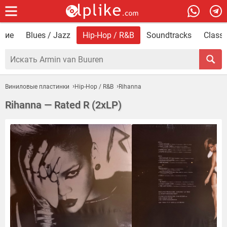
ские
Blues / Jazz
Hip-Hop / R&B
Soundtracks
Classi
Виниловые пластинки
Hip-Hop / R&B
Rihanna
Rihanna — Rated R (2xLP)