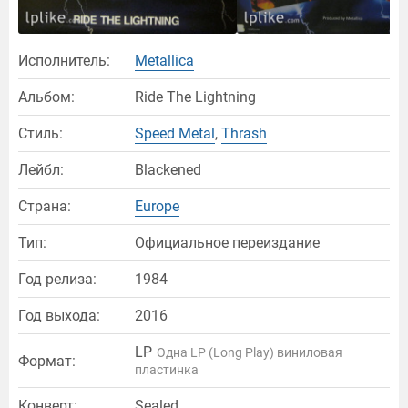
Исполнитель:
Metallica
Альбом:
Ride The Lightning
Стиль:
Speed Metal
,
Thrash
Лейбл:
Blackened
Страна:
Europe
Тип:
Официальное переиздание
Год релиза:
1984
Год выхода:
2016
LP
Одна LP (Long Play) виниловая
Формат:
пластинка
Конверт:
Sealed