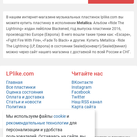
В нашем интернет-магазине музыкальных пластинок lplike.com вы
можете купить пластинку в исполнении
Metallica
. Альбом «Ride The
Lightning» издан лейблом Blackened, год выпуска пластинки 2016,
производство Europe (Европа). В него вошли такие треки как: «Escape»,
«Fight Fire With Fire», «Fade To Black» и другие. Купить Metallica - Ride
The Lightning (LP, Европа) в состоянии Sealed(конверт)/Sealed(винил)
можно через сайт нашего магазина с доставкой по всей России и СНГ.
LPlike.com
Читайте нас
Главная
ВКонтакте
Все пластинки
Instagram
Оценка состояния
Facebook
Оплата и доставка
Twitter
Статьи и новости
Наш RSS канал
Политика
Карта сайта
конфиденциальности
Мы используем файлы
cookie
и
Контакты
Полная версия сайта
рекомендательные технологии
для
персонализации и удобства
пользователей. Оставаясь на сайте, вы