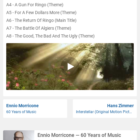
A4 - A Gun For Ringo (Theme)
A5 - For A Few Dollars More (Theme)
A6 - The Return Of Ringo (Main Title)
A7 - The Battle Of Algiers (Theme)
A8 - The Good, The Bad And The Ugly (Theme)
A9 - The Ecstasy Of Gold
A10 - Death Rides A Horse (Theme)
A11 - The Big Gundown (Opening Song)
B1 - Once Upon A Time In The West (Theme)
B2 - The Man With The Harmonica
B3 - Long Live The Revolution
B4 - The Ballad Of Hank McCain
B5 - The Sicilian Clan (Theme)
Ennio Morricone
Hans Zimmer
B6 - Investigation Of A Citizen Above Suspicion
60 Years of Music
Interstellar (Original Motion Picture Soundtrack Expanded Edition)
B7 - A Fistful Of Dynamite
C1 - Come Maddalena
C2 - Chi Mai
Ennio Morricone — 60 Years of Music
C3 - My Name Is Nobody