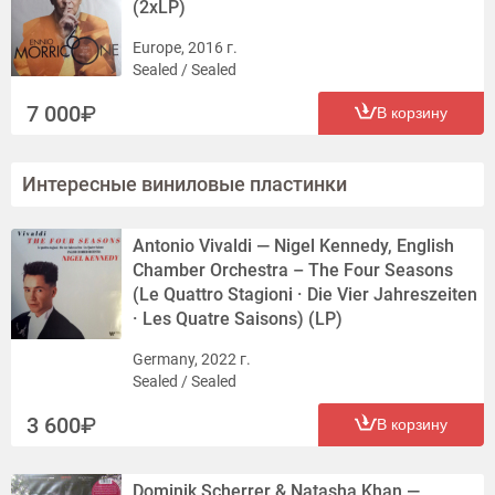
(2xLP)
C4 - The Infernal Trio
C5 - Romanzo
Europe, 2016 г.
Sealed / Sealed
C6 - Goodbye Palermo
C7 - Don’t Play The Indian
7 000
В корзину
D1 - Il Vento, Il Grido
D2 - Tragedy Of A Ridiculous Man
Интересные виниловые пластинки
D3 - Deborah's Theme
D4 - Gabriel's Oboe
D5 - The Untouchables (End Title)
Antonio Vivaldi — Nigel Kennedy, English
D6 - The Strength Of The Righteous (Main Title)
Chamber Orchestra – The Four Seasons
(Le Quattro Stagioni · Die Vier Jahreszeiten
D7 - Cinema Paradiso (Theme)
· Les Quatre Saisons) (LP)
D8 - Love Theme
D9 - Ancora Qui
Germany, 2022 г.
Sealed / Sealed
3 600
В корзину
Dominik Scherrer & Natasha Khan —