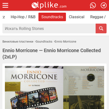
azz
Hip-Hop / R&B
Soundtracks
Classical
Reggae / F
Виниловые пластинки
Soundtracks
Ennio Morricone
Ennio Morricone — Ennio Morricone Collected
(2xLP)