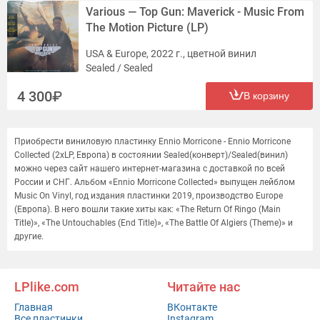
Various — Top Gun: Maverick - Music From
The Motion Picture (LP)
USA & Europe, 2022 г., цветной винил
Sealed / Sealed
4 300
В корзину
Приобрести виниловую пластинку Ennio Morricone - Ennio Morricone
Collected (2xLP, Европа) в состоянии Sealed(конверт)/Sealed(винил)
можно через сайт нашего интернет-магазина с доставкой по всей
России и СНГ. Альбом «Ennio Morricone Collected» выпущен лейблом
Music On Vinyl, год издания пластинки 2019, производство Europe
(Европа). В него вошли такие хиты как: «The Return Of Ringo (Main
Title)», «The Untouchables (End Title)», «The Battle Of Algiers (Theme)» и
другие.
LPlike.com
Читайте нас
Главная
ВКонтакте
Все пластинки
Instagram