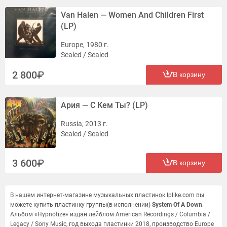
Van Halen — Women And Children First
(LP)
Europe, 1980 г.
Sealed / Sealed
2 800
В корзину
Ария — С Кем Ты? (LP)
Russia, 2013 г.
Sealed / Sealed
3 600
В корзину
В нашем интернет-магазине музыкальных пластинок lplike.com вы
можете купить пластинку группы(в исполнении)
System Of A Down
.
Альбом «Hypnotize» издан лейблом American Recordings / Columbia /
Legacy / Sony Music, год выхода пластинки 2018, производство Europe