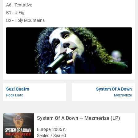
A6 - Tentative
B1 - U-Fig
B2 - Holy Mountains
B3 - Vicinity Of Obscenity
B4 - She's Like Heroin
B5 - Lonely Day
B6 - Soldier Side
Suzi Quatro
System Of A Down
Rock Hard
Mezmerize
System Of A Down — Mezmerize (LP)
Europe, 2005 г.
Sealed / Sealed