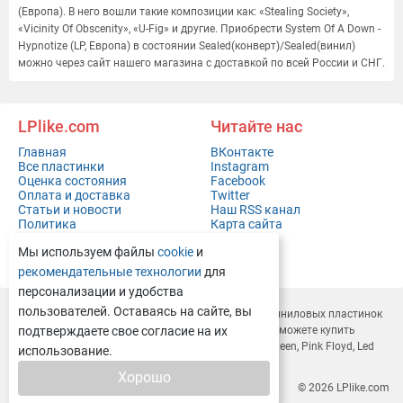
(Европа). В него вошли такие композиции как: «Stealing Society»,
«Vicinity Of Obscenity», «U-Fig» и другие. Приобрести System Of A Down -
Hypnotize (LP, Европа) в состоянии Sealed(конверт)/Sealed(винил)
можно через сайт нашего магазина с доставкой по всей России и СНГ.
LPlike.com
Читайте нас
Главная
ВКонтакте
Все пластинки
Instagram
Оценка состояния
Facebook
Оплата и доставка
Twitter
Статьи и новости
Наш RSS канал
Политика
Карта сайта
конфиденциальности
Мы используем файлы
cookie
и
Контакты
Полная версия сайта
рекомендательные технологии
для
персонализации и удобства
пользователей. Оставаясь на сайте, вы
LPlike.com — это современный
интернет-магазин виниловых пластинок
с доставкой по всей России и СНГ. У нас вы легко сможете
подтверждаете свое согласие на их
купить
виниловые пластинки
Depeche Mode, Rammstein, Queen, Pink Floyd, Led
использование.
Zeppelin, Deep Purple и многие другие.
Хорошо
© 2026
LPlike.com