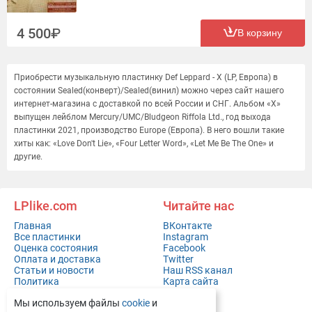
4 500
В корзину
Приобрести музыкальную пластинку Def Leppard - X (LP, Европа) в
состоянии Sealed(конверт)/Sealed(винил) можно через сайт нашего
интернет-магазина с доставкой по всей России и СНГ. Альбом «X»
выпущен лейблом Mercury/UMC/Bludgeon Riffola Ltd., год выхода
пластинки 2021, производство Europe (Европа). В него вошли такие
хиты как: «Love Don't Lie», «Four Letter Word», «Let Me Be The One» и
другие.
LPlike.com
Читайте нас
Главная
ВКонтакте
Все пластинки
Instagram
Оценка состояния
Facebook
Оплата и доставка
Twitter
Статьи и новости
Наш RSS канал
Политика
Карта сайта
конфиденциальности
Мы используем файлы
cookie
и
Контакты