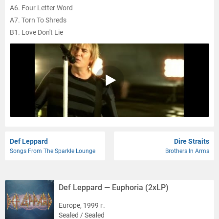
A6. Four Letter Word
A7. Torn To Shreds
B1. Love Don't Lie
B2. Gravity
B3. Cry
B4. Girl Like You
B5. Let Me Be The One
B6. Scar
Def Leppard
Dire Straits
Songs From The Sparkle Lounge
Brothers In Arms
Def Leppard — Euphoria (2xLP)
Europe, 1999 г.
Sealed / Sealed