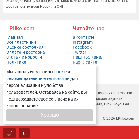
Sealed(конверт)/Sealed(винил) можно через сайт нашего магазина с
доставкой по всей России и СНГ.
LPlike.com
Читайте нас
Главная
ВКонтакте
Все пластинки
Instagram
Оценка состояния
Facebook
Оплата и доставка
Twitter
Статьи и новости
Наш RSS канал
Политика
Карта сайта
конфиденциальности
Мы используем файлы
cookie
и
Контакты
Полная версия сайта
рекомендательные технологии
для
персонализации и удобства
пользователей. Оставаясь на сайте, вы
LPlike.com — это современный
интернет-магазин виниловых пластинок
с доставкой по всей России и СНГ. У нас вы легко сможете
подтверждаете свое согласие на их
купить
виниловые пластинки
Depeche Mode, Rammstein, Queen, Pink Floyd, Led
использование.
Zeppelin, Deep Purple и многие другие.
Хорошо
© 2026
LPlike.com
0