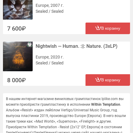
Europe, 2007 г.
Sealed / Sealed
7 600
В корзину
Nightwish — Human. :||: Nature. (3xLP)
Europe, 2020 г.
Sealed / Sealed
8 000
В корзину
В нашем интернет-магазине виниловых грампластинок lplike.com вы
можете приобрести грампластинку в исполнении
Within Temptation
.
Альбом «Resist» издан лейблом Vertigo/Universal Music Group, год
выпуска пластинки 2019, производство Europe (Европа). В него вошли
такие треки как: «Mad World», «Supernova», «Firelight» и другие.
Приобрести Within Temptation - Resist (2x12" EP, Европа) в состоянии
Sealed(конверт)/Sealed(винил) можно через сайт нашего магазина с