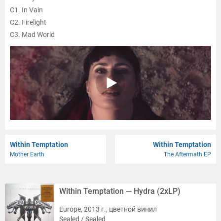
C1. In Vain
C2. Firelight
C3. Mad World
D1. Mercy Mirror
D2. Trophy Hunter
Within Temptation
Within Temptation
Mother Earth
The Aftermath EP
Within Temptation — Hydra (2xLP)
Europe, 2013 г., цветной винил
Sealed / Sealed