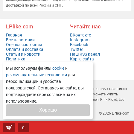
доставкой по всей России и СНГ.
LPlike.com
Читайте нас
Главная
ВКонтакте
Все пластинки
Instagram
Оценка состояния
Facebook
Оплата и доставка
Twitter
Статьи и новости
Наш RSS канал
Политика
Карта сайта
конфиденциальности
Мы используем файлы
cookie
и
Контакты
Полная версия сайта
рекомендательные технологии
для
персонализации и удобства
пользователей. Оставаясь на сайте, вы
LPlike.com — это современный
интернет-магазин виниловых пластинок
с доставкой по всей России и СНГ. У нас вы легко сможете
подтверждаете свое согласие на их
купить
виниловые пластинки
Depeche Mode, Rammstein, Queen, Pink Floyd, Led
использование.
Zeppelin, Deep Purple и многие другие.
Хорошо
© 2026
LPlike.com
0