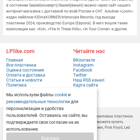
в состоянии Sealed(конверт)/Sealed(винил) можно через сайт нашего
интернет-магазина с доставкой по всей России и СНГ. Альбом «Loom»
издан лейблом KIDinaKORNER/Interscope Records, год выхода
пластинки 2024, производство Europe (Европа). В него вошли такие
композиции как: «Kid», «Fire In These Hills», «In Your Corner» и другие.
LPlike.com
Читайте нас
Главная
ВКонтакте
Все пластинки
Instagram
Оценка состояния
Facebook
Оплата и доставка
Twitter
Статьи и новости
Наш RSS канал
Политика
Карта сайта
конфиденциальности
Мы используем файлы
cookie
и
Контакты
Полная версия сайта
рекомендательные технологии
для
персонализации и удобства
пользователей. Оставаясь на сайте, вы
LPlike.com — это современный
интернет-магазин виниловых пластинок
с доставкой по всей России и СНГ. У нас вы легко сможете
подтверждаете свое согласие на их
купить
виниловые пластинки
Depeche Mode, Rammstein, Queen, Pink Floyd, Led
использование.
Zeppelin, Deep Purple и многие другие.
Хорошо