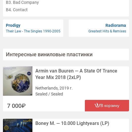
B3. Bad Company
B4. Contact
C1. Can't Stop Loving You feat. Morgan
C2. Substitution
Prodigy
Radiorama
Their Law - The Singles 1990-2005
Greatest Hits & Remixes
C3. Heartbreaker
C4. Something On My Mind
D1. Higher Ground
Интересные виниловые пластинки
D2. All My Life
D3. Die Maschine
Armin van Buuren — A State Of Trance
Year Mix 2018 (2xLP)
Netherlands, 2019 г.
Sealed / Sealed
7 000
В корзину
Boney M. — 10.000 Lightyears (LP)