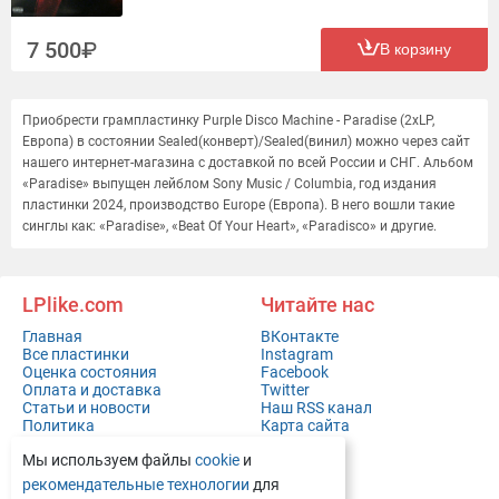
7 500
В корзину
Приобрести грампластинку Purple Disco Machine - Paradise (2xLP,
Европа) в состоянии Sealed(конверт)/Sealed(винил) можно через сайт
нашего интернет-магазина с доставкой по всей России и СНГ. Альбом
«Paradise» выпущен лейблом Sony Music / Columbia, год издания
пластинки 2024, производство Europe (Европа). В него вошли такие
синглы как: «Paradise», «Beat Of Your Heart», «Paradisco» и другие.
LPlike.com
Читайте нас
Главная
ВКонтакте
Все пластинки
Instagram
Оценка состояния
Facebook
Оплата и доставка
Twitter
Статьи и новости
Наш RSS канал
Политика
Карта сайта
конфиденциальности
Мы используем файлы
cookie
и
Контакты
Полная версия сайта
рекомендательные технологии
для