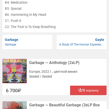
B4. Medication
B5. Special
B6. Hammering In My Head
C1. Push It
C2. The Trick Is To Keep Breathing
C3. Dumb
D1. Sleep Together
Garbage
Gayle
Garbage
A Study Of The Human Experience Volume One And Two
D2. Wicked Ways
D3. You Look So Fine
Garbage — Anthology (2xLP)
Europe, 2022 г., цветной винил
Sealed / Sealed
6 700
В корзину
Garbage — Beautiful Garbage (3xLP Box