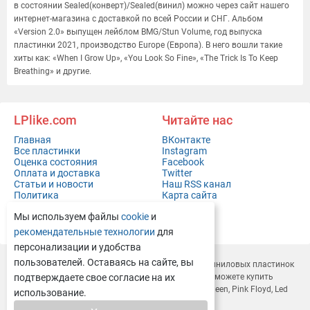
в состоянии Sealed(конверт)/Sealed(винил) можно через сайт нашего
интернет-магазина с доставкой по всей России и СНГ. Альбом
«Version 2.0» выпущен лейблом BMG/Stun Volume, год выпуска
пластинки 2021, производство Europe (Европа). В него вошли такие
хиты как: «When I Grow Up», «You Look So Fine», «The Trick Is To Keep
Breathing» и другие.
LPlike.com
Читайте нас
Главная
ВКонтакте
Все пластинки
Instagram
Оценка состояния
Facebook
Оплата и доставка
Twitter
Статьи и новости
Наш RSS канал
Политика
Карта сайта
конфиденциальности
Мы используем файлы
cookie
и
Контакты
Полная версия сайта
рекомендательные технологии
для
персонализации и удобства
пользователей. Оставаясь на сайте, вы
LPlike.com — это современный
интернет-магазин виниловых пластинок
с доставкой по всей России и СНГ. У нас вы легко сможете
подтверждаете свое согласие на их
купить
виниловые пластинки
Depeche Mode, Rammstein, Queen, Pink Floyd, Led
использование.
Zeppelin, Deep Purple и многие другие.