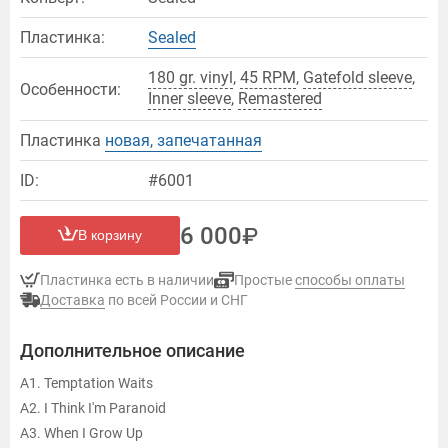
Пластинка:
Sealed
180 gr. vinyl
,
45 RPM
,
Gatefold sleeve
,
Особенности:
Inner sleeve
,
Remastered
Пластинка
новая, запечатанная
ID:
#6001
6 000
В корзину
Пластинка есть в наличии
Простые
способы оплаты
Доставка
по всей России и СНГ
Дополнительное описание
A1. Temptation Waits
A2. I Think I'm Paranoid
A3. When I Grow Up