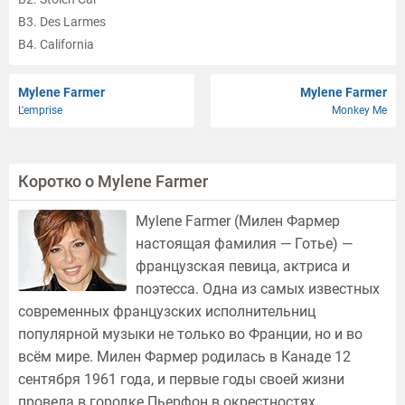
B3. Des Larmes
B4. California
C1. M'Effondre
C2. L'Âme-Stram-Gram
Mylene Farmer
Mylene Farmer
L'emprise
Monkey Me
C3. Hard Hip Hop
C4. Un Jour Ou L'Autre
D1. Ainsi Soit-Je...
Коротко о Mylene Farmer
D2. Innamoramento
D3. Sans Contrefaçon
Mylene Farmer (Милен Фармер
D4. Histoires De Fesses
настоящая фамилия — Готье) —
E1. Sentimentale
французская певица, актриса и
E2. Désenchantée
поэтесса. Одна из самых известных
E3. Rêver
современных французских исполнительниц
F1. Je Te Rends Ton Amour
популярной музыки не только во Франции, но и во
F2. Fuck Them All / C'Est Dans L'Air
всём мире. Милен Фармер родилась в Канаде 12
F3. L'Horloge
сентября 1961 года, и первые годы своей жизни
провела в городке Пьерфон в окрестностях