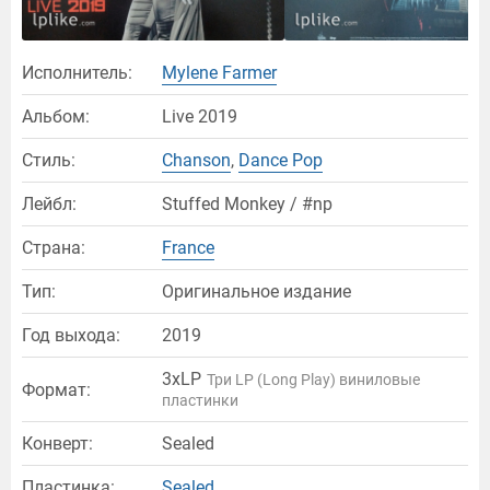
Исполнитель:
Mylene Farmer
Альбом:
Live 2019
Стиль:
Chanson
,
Dance Pop
Лейбл:
Stuffed Monkey / #np
Страна:
France
Тип:
Оригинальное издание
Год выхода:
2019
3xLP
Три LP (Long Play) виниловые
Формат:
пластинки
Конверт:
Sealed
Пластинка:
Sealed