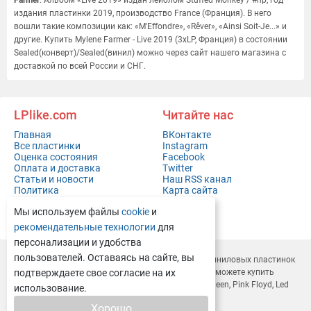
Farmer
. Альбом «Live 2019» издан лейблом Stuffed Monkey / #np, год
издания пластинки 2019, производство France (Франция). В него
вошли такие композиции как: «M'Effondre», «Rêver», «Ainsi Soit-Je...» и
другие. Купить Mylene Farmer - Live 2019 (3xLP, Франция) в состоянии
Sealed(конверт)/Sealed(винил) можно через сайт нашего магазина с
доставкой по всей России и СНГ.
LPlike.com
Читайте нас
Главная
ВКонтакте
Все пластинки
Instagram
Оценка состояния
Facebook
Оплата и доставка
Twitter
Статьи и новости
Наш RSS канал
Политика
Карта сайта
конфиденциальности
Мы используем файлы
cookie
и
Контакты
Полная версия сайта
рекомендательные технологии
для
персонализации и удобства
пользователей. Оставаясь на сайте, вы
LPlike.com — это современный
интернет-магазин виниловых пластинок
с доставкой по всей России и СНГ. У нас вы легко сможете
подтверждаете свое согласие на их
купить
виниловые пластинки
Depeche Mode, Rammstein, Queen, Pink Floyd, Led
использование.
Zeppelin, Deep Purple и многие другие.
Хорошо