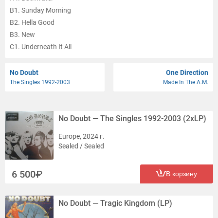
B1. Sunday Morning
B2. Hella Good
B3. New
C1. Underneath It All
C2. Excuse Me Mr.
C3. Running
No Doubt
One Direction
The Singles 1992-2003
Made In The A.M.
C4. Spiderwebs
D1. Simple Kind Of Life
D2. Don't Speak
No Doubt — The Singles 1992-2003 (2xLP)
D3. Ex-Girlfriend
D4. Trapped In A Box
Europe, 2024 г.
Sealed / Sealed
6 500
В корзину
No Doubt — Tragic Kingdom (LP)