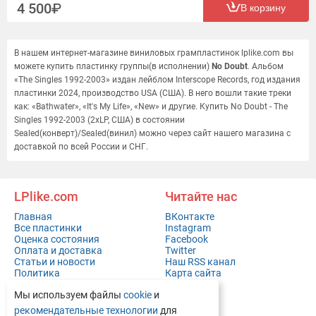
4 500
В корзину
В нашем интернет-магазине виниловых грампластинок lplike.com вы
можете купить пластинку группы(в исполнении)
No Doubt
. Альбом
«The Singles 1992-2003» издан лейблом Interscope Records, год издания
пластинки 2024, производство USA (США). В него вошли такие треки
как: «Bathwater», «It's My Life», «New» и другие. Купить No Doubt - The
Singles 1992-2003 (2xLP, США) в состоянии
Sealed(конверт)/Sealed(винил) можно через сайт нашего магазина с
доставкой по всей России и СНГ.
LPlike.com
Читайте нас
Главная
ВКонтакте
Все пластинки
Instagram
Оценка состояния
Facebook
Оплата и доставка
Twitter
Статьи и новости
Наш RSS канал
Политика
Карта сайта
конфиденциальности
Мы используем файлы
cookie
и
Контакты
Полная версия сайта
рекомендательные технологии
для