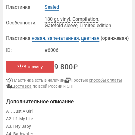
Пластинка:
Sealed
180 gr. vinyl
,
Compilation
,
Особенности:
Gatefold sleeve
,
Limited edition
Пластинка
новая, запечатанная
,
цветная
(оранжевая)
ID:
#6006
9 800
В корзину
Пластинка есть в наличии
Простые
способы оплаты
Доставка
по всей России и СНГ
Дополнительное описание
A1. Just A Girl
A2. It's My Life
A3. Hey Baby
A4. Bathwater