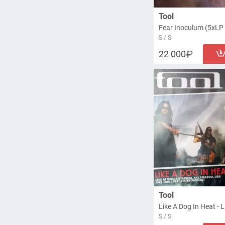
Tool
Fear Inoculum (5xLP 
S / S
22 000
Tool
S / S