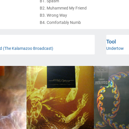
B1. Spasm
B2. Muhammed My Friend
B3. Wrong Way
B4. Comfortably Numb
B5. Silly Love Songs
C1. No Quarter
Tool
C2. Sober
ld (The Kalamazoo Broadcast)
Undertow
D1. Part Of Me
D2. Hush
D3. Crawl Away
D4. Jerkoff
D5. Cold And Ugly