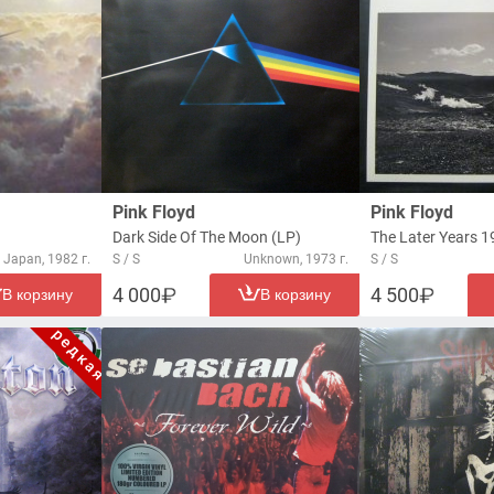
Pink Floyd
Pink Floyd
Dark Side Of The Moon (LP)
The Later Years 
Japan, 1982 г.
S / S
Unknown, 1973 г.
S / S
4 000
4 500
В корзину
В корзину