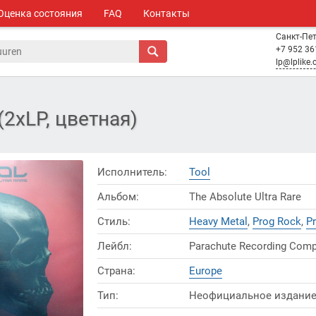
Оценка состояния
FAQ
Контакты
Санкт-Пе
+7 952 36
lp@lplike
 (2xLP, цветная)
Исполнитель:
Tool
Альбом:
The Absolute Ultra Rare
Стиль:
Heavy Metal
,
Prog Rock
,
P
Лейбл:
Parachute Recording Com
Страна:
Europe
Тип:
Неофициальное издани