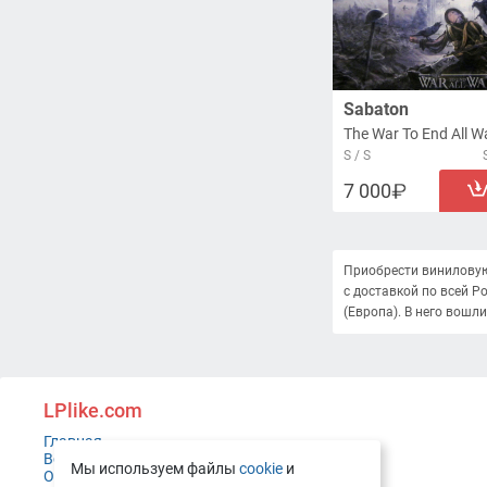
Sabaton
The War To End All W
S / S
7 000
Приобрести виниловую п
с доставкой по всей Р
(Европа). В него вошли
LPlike.com
Главная
Все пластинки
Мы используем файлы
cookie
и
Оценка состояния