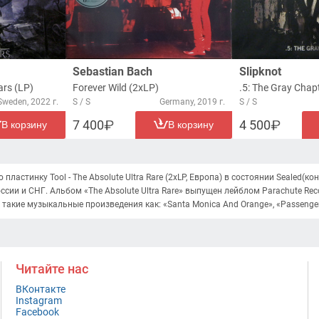
Sebastian Bach
Slipknot
ars (LP)
Forever Wild (2xLP)
.5: The Gray Chap
Sweden, 2022 г.
S / S
Germany, 2019 г.
S / S
7 400
4 500
В корзину
В корзину
ластинку Tool - The Absolute Ultra Rare (2xLP, Европа) в состоянии Sealed(
оссии и СНГ. Альбом «The Absolute Ultra Rare» выпущен лейблом Parachute Re
 такие музыкальные произведения как: «Santa Monica And Orange», «Passenger»
Читайте нас
ВКонтакте
Instagram
Facebook