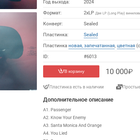
Год выхода:
2024
Формат:
2xLP
Две LP (Long Play) винило
Конверт:
Sealed
Пластинка:
Sealed
Пластинка
новая, запечатанная
,
цветная
(с
ID:
#6013
10 000
В корзину
Пластинка есть в наличии
Просты
Дополнительное описание
A1. Passenger
A2. Know Your Enemy
A3. Santa Monica And Orange
A4. You Lied