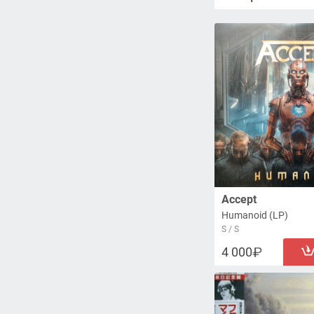
Accept
Humanoid (LP)
S / S
4 000