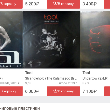
5 200
3 400
В корзину
В корзину
Tool
Tool
P)
Stranglehold (The Kalamazoo Broadcast) (2xLP)
Undertow (2xLP)
rlands, 2023 г.
S / S
Europe, 2023 г.
S / S
6 000
7 100
В корзину
В корзину
ниловые пластинки