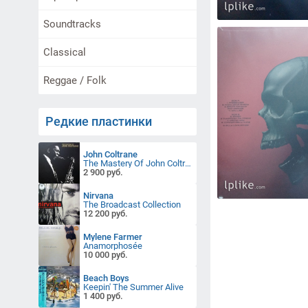
Soundtracks
Classical
Reggae / Folk
Редкие пластинки
John Coltrane
The Mastery Of John Coltrane
2 900 руб.
Nirvana
The Broadcast Collection
12 200 руб.
Mylene Farmer
Anamorphosée
10 000 руб.
Beach Boys
Keepin' The Summer Alive
1 400 руб.