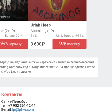
Uriah Heep
ter (2xLP)
Abominog (LP)
Europe, 2014 г.
S / S
UK & Europe, 1982 г.
3 600
В корзину
В корзину
конверт)/Sealed(винил) можно через сайт нашего интернет-магазина
cording Company, год выхода пластинки 2024, производство Europe
, «You Lied» и другие.
Контакты
Санкт-Петербург
тел. +7 952 361-12-11
E-mail:
lp@lplike.com