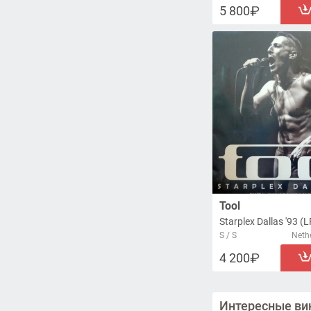
5 800
Tool
Starplex Dallas '93 (L
S / S
Nethe
4 200
Интересные ви