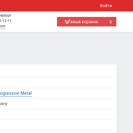
Войти
тербург
1-12-11
ваша корзина
0
.com
rogressive Metal
pany
е