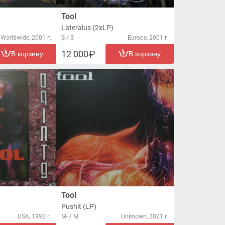
Tool
Lateralus (2xLP)
Worldwide, 2001 г.
S / S
Europe, 2001 г.
12 000
В корзину
В корзину
Tool
Pushit (LP)
USA, 1992 г.
M- / M
Unknown, 2021 г.