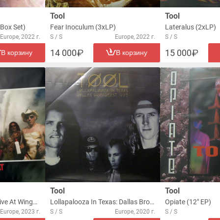
Tool
Tool
Box Set)
Fear Inoculum (3xLP)
Lateralus (2xLP)
Europe, 2022 г.
S / S
Europe, 2022 г.
S / S
14 000
15 000
В корзину
В корзину
Tool
Tool
Like A Dog In Heat - Live At Wings Stadium, Kalamazoo, USA, July 15th 1998 - FM Broadcast (LP)
Lollapalooza In Texas: Dallas Broadcast 1993 (2xLP)
Opiate (12" EP)
Europe, 2023 г.
S / S
Europe, 2020 г.
S / S