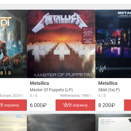
Metallica
Metallica
Master Of Puppets (LP)
S&M (3xLP)
Europe, 2024 г.
S / S
Netherlands, 1986 г.
S / S
6 000
8 200
В корзину
В корзину