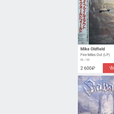
Mike Oldfield
Five Miles Out (LP)
M- / M-
2 600