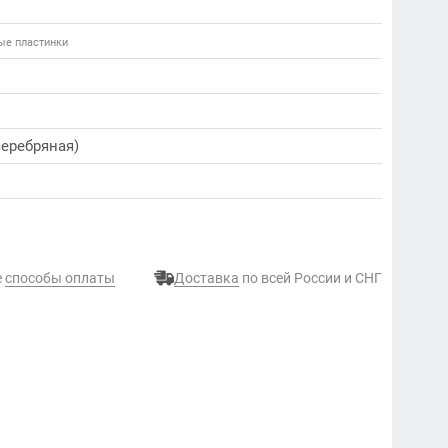
вые пластинки
еребряная)
е
способы оплаты
Доставка
по всей России и СНГ