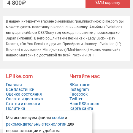
4 800
В корзину
В нашем интернет-магазине виниловых грампластинок lplike.com вы
можете купить пластинку в исполнении
Journey
. Альбом «Evolution»
выпущен лейблом CBS/Sony, год выхода пластинки , производство
Japan (Япония). В него вошли такие песни как: «Lady Luck», «Day
Dream», «Do You Recall» и другие. Приобрести Journey - Evolution (LP,
Япония) в состоянии Mint-(конверт)/Mint-(винил) можно через сайт
нашего магазина с доставкой по всей России и СНГ.
LPlike.com
Читайте нас
Главная
ВКонтакте
Все пластинки
Instagram
Оценка состояния
Facebook
Оплата и доставка
Twitter
Статьи и новости
Наш RSS канал
Политика
Карта сайта
конфиденциальности
Мы используем файлы
cookie
и
Контакты
Полная версия сайта
рекомендательные технологии
для
персонализации и удобства