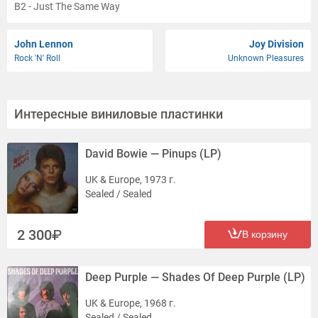
B2 - Just The Same Way
B3 - Do You Recall
B4 - Day Dream
John Lennon
Joy Division
Rock 'N' Roll
Unknown Pleasures
B5 - Lady Luck
Интересные виниловые пластинки
David Bowie — Pinups (LP)
UK & Europe, 1973 г.
Sealed / Sealed
2 300
В корзину
Deep Purple — Shades Of Deep Purple (LP)
UK & Europe, 1968 г.
Sealed / Sealed