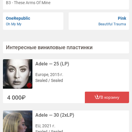
B3 - These Arms Of Mine
B4 - Day Tripper
B5 - Try A Little Tenderness
OneRepublic
Pink
Oh My My
Beautiful Trauma
Интересные виниловые пластинки
Adele — 25 (LP)
Europe, 2015 г.
Sealed / Sealed
4 000
В корзину
Adele — 30 (2xLP)
EU, 2021 г.
Sealed / Sealed