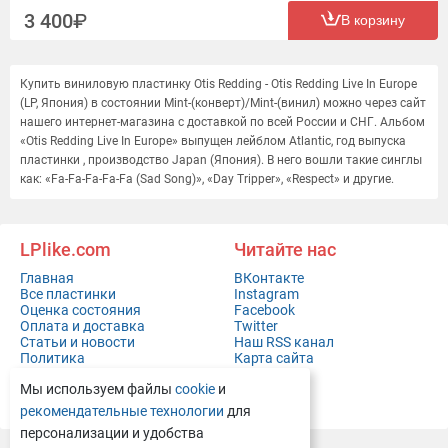
3 400
В корзину
Купить виниловую пластинку Otis Redding - Otis Redding Live In Europe
(LP, Япония) в состоянии Mint-(конверт)/Mint-(винил) можно через сайт
нашего интернет-магазина с доставкой по всей России и СНГ. Альбом
«Otis Redding Live In Europe» выпущен лейблом Atlantic, год выпуска
пластинки , производство Japan (Япония). В него вошли такие синглы
как: «Fa-Fa-Fa-Fa-Fa (Sad Song)», «Day Tripper», «Respect» и другие.
LPlike.com
Читайте нас
Главная
ВКонтакте
Все пластинки
Instagram
Оценка состояния
Facebook
Оплата и доставка
Twitter
Статьи и новости
Наш RSS канал
Политика
Карта сайта
конфиденциальности
Мы используем файлы
cookie
и
Контакты
Полная версия сайта
рекомендательные технологии
для
персонализации и удобства