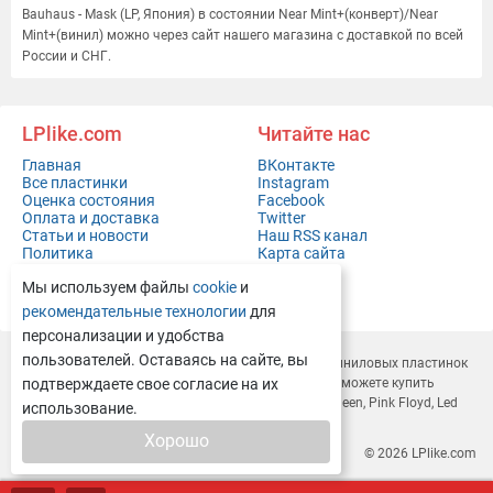
Bauhaus - Mask (LP, Япония) в состоянии Near Mint+(конверт)/Near
Mint+(винил) можно через сайт нашего магазина с доставкой по всей
России и СНГ.
LPlike.com
Читайте нас
Главная
ВКонтакте
Все пластинки
Instagram
Оценка состояния
Facebook
Оплата и доставка
Twitter
Статьи и новости
Наш RSS канал
Политика
Карта сайта
конфиденциальности
Мы используем файлы
cookie
и
Контакты
Полная версия сайта
рекомендательные технологии
для
персонализации и удобства
пользователей. Оставаясь на сайте, вы
LPlike.com — это современный
интернет-магазин виниловых пластинок
с доставкой по всей России и СНГ. У нас вы легко сможете
подтверждаете свое согласие на их
купить
виниловые пластинки
Depeche Mode, Rammstein, Queen, Pink Floyd, Led
использование.
Zeppelin, Deep Purple и многие другие.
Хорошо
© 2026
LPlike.com