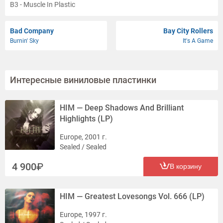
B3 - Muscle In Plastic
B4 - The Man With The X-Ray Eyes
B5 - Mask
Bad Company
Bay City Rollers
Burnin' Sky
It's A Game
Интересные виниловые пластинки
HIM — Deep Shadows And Brilliant
Highlights (LP)
Europe, 2001 г.
Sealed / Sealed
4 900
В корзину
HIM — Greatest Lovesongs Vol. 666 (LP)
Europe, 1997 г.