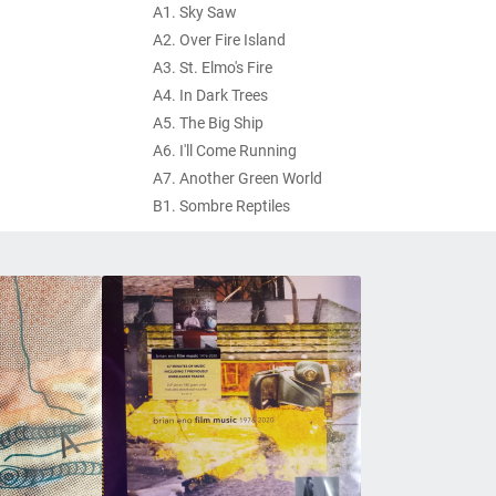
A1. Sky Saw
A2. Over Fire Island
A3. St. Elmo's Fire
A4. In Dark Trees
A5. The Big Ship
A6. I'll Come Running
A7. Another Green World
B1. Sombre Reptiles
B2. Little Fishes
B3. Golden Hours
B4. Becalmed
B5. Zawinul/Lava
B6. Everything Merges With The Night
B7. Spirits Drifting