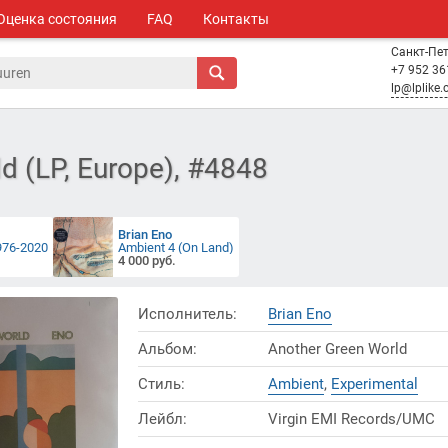
Оценка состояния
FAQ
Контакты
Санкт-Пе
+7 952 36
lp@lplike
d (LP, Europe), #4848
Brian Eno
976-2020
Ambient 4 (On Land)
4 000 руб.
Исполнитель:
Brian Eno
Альбом:
Another Green World
Стиль:
Ambient
,
Experimental
Лейбл:
Virgin EMI Records/UMC