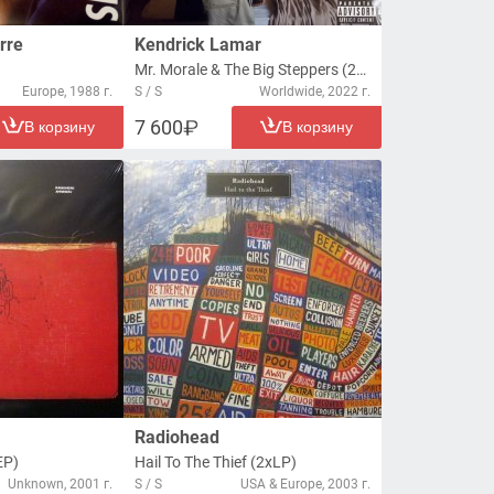
rre
Kendrick Lamar
Mr. Morale & The Big Steppers (2xLP)
Europe, 1988 г.
S / S
Worldwide, 2022 г.
7 600
В корзину
В корзину
Radiohead
EP)
Hail To The Thief (2xLP)
Unknown, 2001 г.
S / S
USA & Europe, 2003 г.