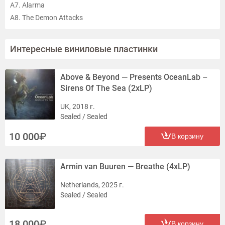
A7. Alarma
A8. The Demon Attacks
B1. Paradoxx
B2. Los Ninos Del Demonio
Интересные виниловые пластинки
B3. Diablo (Radio Devil)
B4. El Fuego
Above & Beyond — Presents OceanLab ‎–
B5. I'm Your Nightmare
Sirens Of The Sea (2xLP)
B6. Apocalypse (Forward)
B7. Boom! Rebel! Yell! (Vipero Remix)
UK, 2018 г.
Sealed / Sealed
10 000
В корзину
Armin van Buuren — Breathe (4xLP)
Netherlands, 2025 г.
Sealed / Sealed
18 000
В корзину