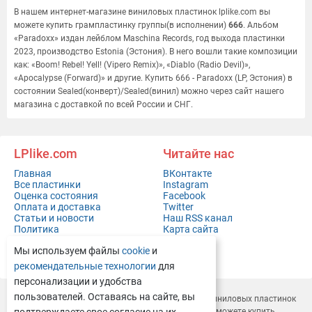
В нашем интернет-магазине виниловых пластинок lplike.com вы
можете купить грампластинку группы(в исполнении)
666
. Альбом
«Paradoxx» издан лейблом Maschina Records, год выхода пластинки
2023, производство Estonia (Эстония). В него вошли такие композиции
как: «Boom! Rebel! Yell! (Vipero Remix)», «Diablo (Radio Devil)»,
«Apocalypse (Forward)» и другие. Купить 666 - Paradoxx (LP, Эстония) в
состоянии Sealed(конверт)/Sealed(винил) можно через сайт нашего
магазина с доставкой по всей России и СНГ.
LPlike.com
Читайте нас
Главная
ВКонтакте
Все пластинки
Instagram
Оценка состояния
Facebook
Оплата и доставка
Twitter
Статьи и новости
Наш RSS канал
Политика
Карта сайта
конфиденциальности
Мы используем файлы
cookie
и
Контакты
Полная версия сайта
рекомендательные технологии
для
персонализации и удобства
пользователей. Оставаясь на сайте, вы
LPlike.com — это современный
интернет-магазин виниловых пластинок
с доставкой по всей России и СНГ. У нас вы легко сможете
купить