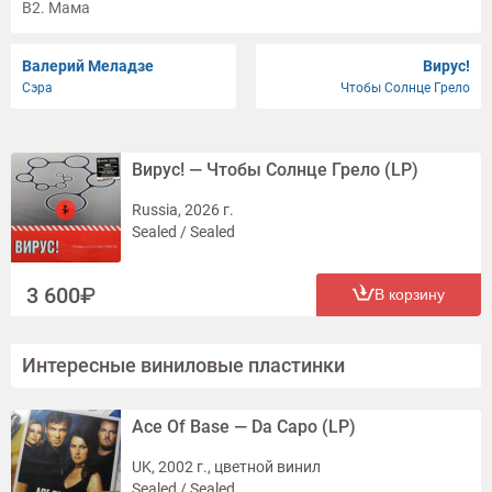
B2. Мама
B3. Нежное Солнышко
B4. Письмо
Валерий Меладзе
Вирус!
Сэра
Чтобы Солнце Грело
B5. Я Люблю
B6. Вирус А
Вирус! — Чтобы Солнце Грело (LP)
Russia, 2026 г.
Sealed / Sealed
3 600
В корзину
Интересные виниловые пластинки
Ace Of Base — Da Capo (LP)
UK, 2002 г., цветной винил
Sealed / Sealed