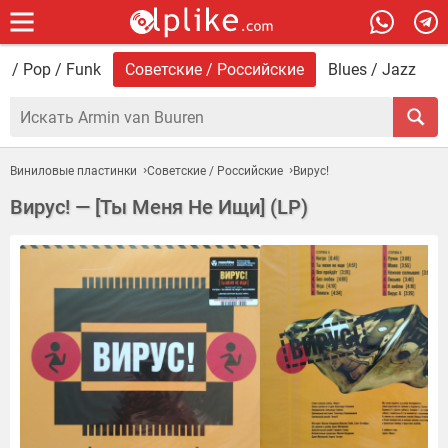
o / Pop / Funk
Советские / Российские
Blues / Jazz
H
Виниловые пластинки
Советские / Российские
Вирус!
Вирус! — [Ты Меня Не Ищи] (LP)