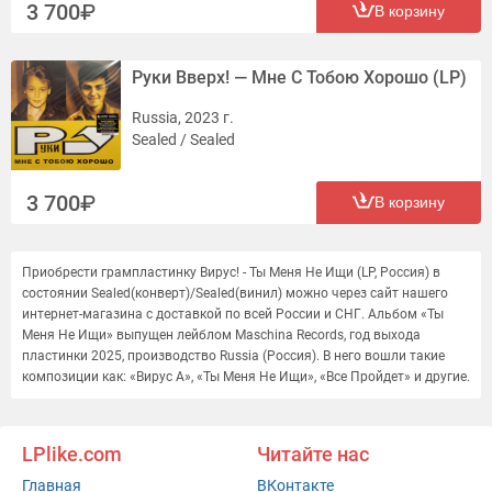
3 700
В корзину
Руки Вверх! — Мне С Тобою Хорошо (LP)
Russia, 2023 г.
Sealed / Sealed
3 700
В корзину
Приобрести грампластинку Вирус! - Ты Меня Не Ищи (LP, Россия) в
состоянии Sealed(конверт)/Sealed(винил) можно через сайт нашего
интернет-магазина с доставкой по всей России и СНГ. Альбом «Ты
Меня Не Ищи» выпущен лейблом Maschina Records, год выхода
пластинки 2025, производство Russia (Россия). В него вошли такие
композиции как: «Вирус А», «Ты Меня Не Ищи», «Все Пройдет» и другие.
LPlike.com
Читайте нас
Главная
ВКонтакте