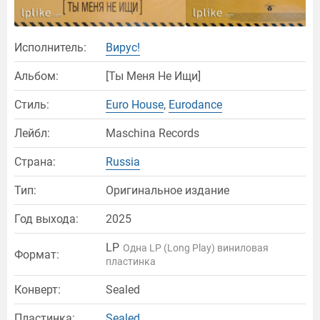
Исполнитель:
Вирус!
Альбом:
[Ты Меня Не Ищи]
Стиль:
Euro House
,
Eurodance
Лейбл:
Maschina Records
Страна:
Russia
Тип:
Оригинальное издание
Год выхода:
2025
LP
Одна LP (Long Play) виниловая
Формат:
пластинка
Конверт:
Sealed
Пластинка:
Sealed