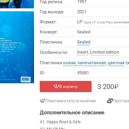
Год релиза:
1997
Год выхода:
2021
Формат:
LP
Одна LP (Long Play) винилова
Конверт:
Sealed
Пластинка:
Sealed
Insert
,
Limited edition
Особенности:
Пластинка
новая, запечатанная
,
цветная
(
ID:
#5581
3 200
В корзину
Пластинка есть в наличии
Просты
Дополнительное описание
A1. Happy Boys & Girls