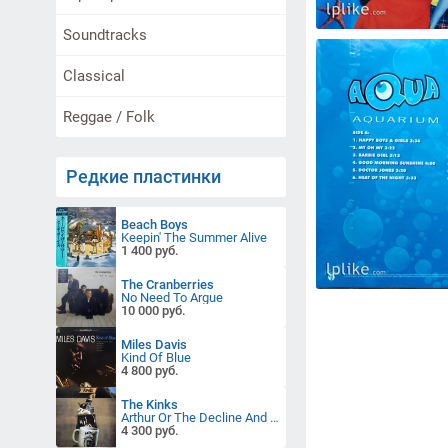
Soundtracks
Classical
Reggae / Folk
Редкие пластинки
Beach Boys
Keepin' The Summer Alive
1 400 руб.
The Cranberries
No Need To Argue
10 000 руб.
Miles Davis
Kind Of Blue
4 800 руб.
The Kinks
Arthur Or The Decline And Fall Of The British Empire
4 300 руб.