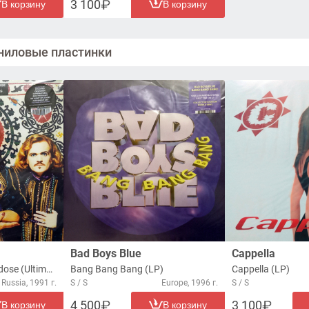
3 100
В корзину
В корзину
ниловые пластинки
Bad Boys Blue
Cappella
Massive Luxury Overdose (Ultimate Edition) (2xLP)
Bang Bang Bang (LP)
Cappella (LP)
Russia, 1991 г.
S / S
Europe, 1996 г.
S / S
4 500
3 100
В корзину
В корзину