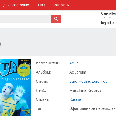
Оценка состояния
FAQ
Контакты
Санкт-Пе
+7 952 36
lp@lplike
)
Исполнитель:
Aqua
Альбом:
Aquarium
Стиль:
Euro House
,
Euro Pop
Лейбл:
Maschina Records
Страна:
Russia
Тип:
Официальное переиздан