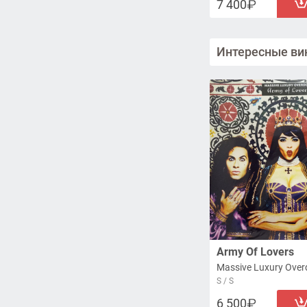
7 400
Интересные ви
Army Of Lovers
S / S
6 500