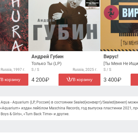
Андрей Губин
Вирус!
Только Ты (LP)
[Ты Меня Не Ищи]
Russia, 1997 г.
S / S
Russia, 2025 г.
S / S
4 200
3 400
В корзину
В корзину
Aqua - Aquarium (LP, Россия) в состоянии Sealed(конверт)/Sealed(винил) мож
«Aquarium» издан лейблом Maschina Records, год выпуска пластинки 2021, про
Boys & Girls», «Turn Back Time» и другие.