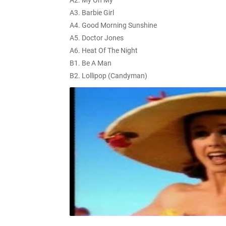
A2. My Oh My
A3. Barbie Girl
A4. Good Morning Sunshine
A5. Doctor Jones
A6. Heat Of The Night
B1. Be A Man
B2. Lollipop (Candyman)
B3. Roses Are Red
B4. Turn Back Time
B5. Calling You
B6. Didn't I