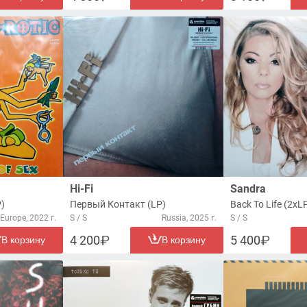
Hi-Fi
Sandra
P)
Первый Контакт (LP)
Back To Life (2xL
Europe, 2022 г.
S / S
Russia, 2025 г.
S / S
4 200
5 400
В корзину
В корзину