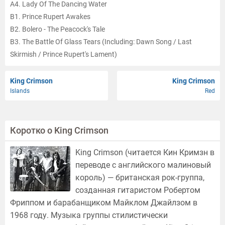
A4. Lady Of The Dancing Water
B1. Prince Rupert Awakes
B2. Bolero - The Peacock's Tale
B3. The Battle Of Glass Tears (Including: Dawn Song / Last
Skirmish / Prince Rupert's Lament)
B4. Big Top
King Crimson
King Crimson
Islands
Red
Коротко о King Crimson
King Crimson (читается Кин Кримзн в
переводе с английского малиновый
король) — британская рок-группа,
созданная гитаристом Робертом
Фриппом и барабанщиком Майклом Джайлзом в
1968 году. Музыка группы стилистически