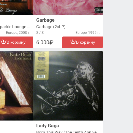
Garbage
Songs From The Sparkle Lounge (LP)
Garbage (2xLP)
Europe, 2008 г.
S / S
Europe, 1995 г.
6 000
В корзину
В корзину
Lady Gaga
Born This Way (The Tenth Anniversary) / Born This Way Reimagined (3xLP)