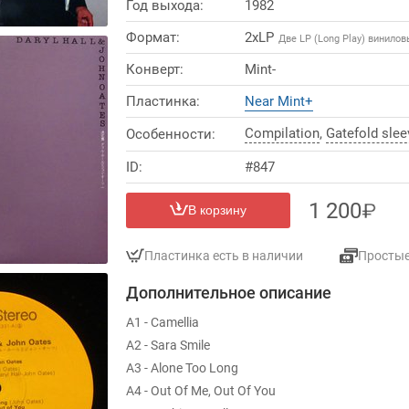
Год выхода:
1982
Формат:
2xLP
Две LP (Long Play) винило
Конверт:
Mint-
Пластинка:
Near Mint+
Compilation
,
Gatefold slee
Особенности:
ID:
#847
1 200
В корзину
Пластинка есть в наличии
Просты
Дополнительное описание
A1 - Camellia
A2 - Sara Smile
A3 - Alone Too Long
A4 - Out Of Me, Out Of You