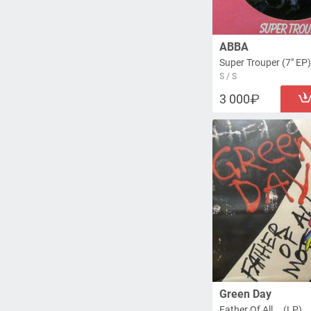
ABBA
Super Trouper (7" EP)
S / S
3 000
Green Day
Father Of All... (LP)