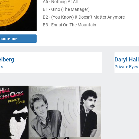
A5 - Nothing At All
B1 - Gino (The Manager)
B2 - (You Know) It Doesn't Matter Anymore
B3 - Ennui On The Mountain
B4 - Grounds For Separation
пластинки
B5 - Soldering
C1 - Back Together Again
C2 - Rich Girl
lberg
Daryl Hal
C3 - Crazy Eyes
ts
Private Eyes
C4 - Do What You Want, Be What You Are
C5 - Kerry
D1 - London Luck, & Love
D2 - Room To Breathe
D3 - You'll Never Learn
D4 - Falling