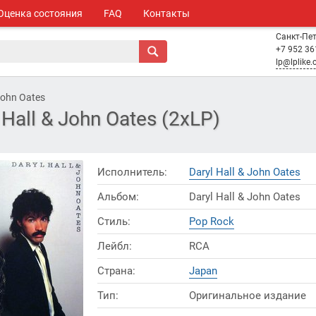
Оценка состояния
FAQ
Контакты
Санкт-Пе
+7 952 36
lp@lplike
 John Oates
 Hall & John Oates (2xLP)
Исполнитель:
Daryl Hall & John Oates
Альбом:
Daryl Hall & John Oates
Стиль:
Pop Rock
Лейбл:
RCA
Страна:
Japan
Тип:
Оригинальное издание