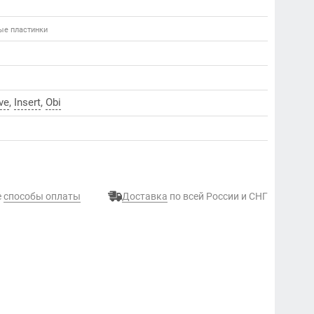
вые пластинки
ve
,
Insert
,
Оbi
е
способы оплаты
Доставка
по всей России и СНГ