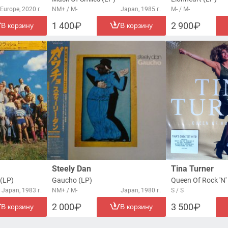
Europe, 2020 г.
NM+ / M-
Japan, 1985 г.
M- / M-
1 400
2 900
В корзину
В корзину
Steely Dan
Tina Turner
 (LP)
Gaucho (LP)
Queen Of Rock 'N' 
Japan, 1983 г.
NM+ / M-
Japan, 1980 г.
S / S
2 000
3 500
В корзину
В корзину