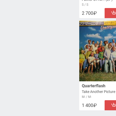
S / S
2 700
Quarterflash
Take Another Picture
M- / M-
1 400