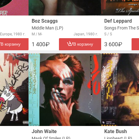
Boz Scaggs
Def Leppard
Middle Man (LP)
Europe, 1980 г.
M / M-
Japan, 1980 г.
S / S
1 400
3 600
В корзину
В корзину
John Waite
Kate Bush
Mask Of Smiles (LP)
Lionheart (LP)