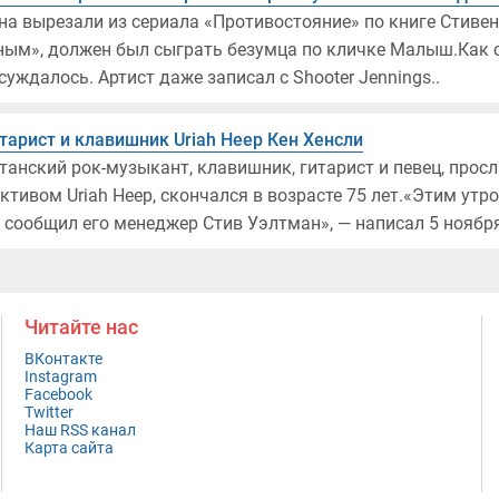
а вырезали из сериала «Противостояние» по книге Стивен
ым», должен был сыграть безумца по кличке Малыш.Как со
суждалось. Артист даже записал с Shooter Jennings..
тарист и клавишник Uriah Heep Кен Хенсли
танский рок-музыкант, клавишник, гитарист и певец, прос
тивом Uriah Heep, скончался в возрасте 75 лет.«Этим утр
 сообщил его менеджер Стив Уэлтман», — написал 5 ноября 
Читайте нас
ВКонтакте
Instagram
Facebook
Twitter
Наш RSS канал
Карта сайта