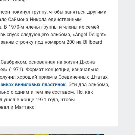
сон покинул группу, чтобы заняться другими
елало Саймона Никола единственным
. В 1970-м члены группы и члены их семей
 выспуск следующего альбома, «Angel Delight»
заняв строчку под номером 200 на Billboard
 Свабриком, основанная на жизни Джона
e» (1971). Формат концепции, изначально
получил хороший прием в Соединенных Штатах,
зинах виниловых пластинок
. Эти два альбома,
льно с одним и тем же составом. Но, как
л ушел в конце 1971 года, чтобы
овал и Маттакс.