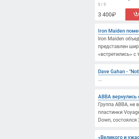
S / S
3 400
Iron Maiden пом
Iron Maiden объ
представлен широ
«встретились» с 
Dave Gahan - ″Not
...
ABBA вернулись 
Группа ABBA, не 
пластинки Voyage,
Down, состоялся 
«Великого и ужа