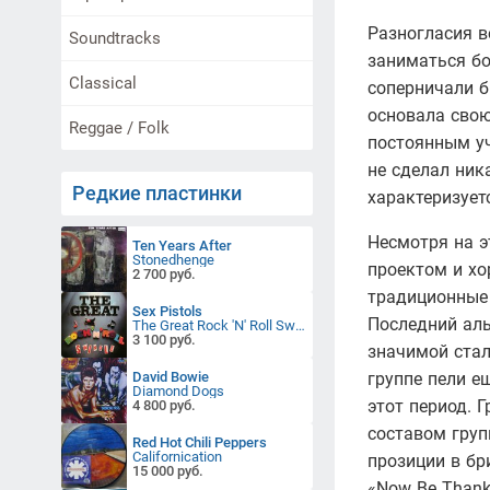
Разногласия в
Soundtracks
заниматься бо
Classical
соперничали бы
основала свою
Reggae / Folk
постоянным уч
не сделал ник
Редкие пластинки
характеризует
Несмотря на э
Ten Years After
Stonedhenge
проектом и х
2 700 руб.
традиционные 
Sex Pistols
Последний аль
The Great Rock 'N' Roll Swindle
3 100 руб.
значимой стал
David Bowie
группе пели е
Diamond Dogs
этот период. 
4 800 руб.
составом групп
Red Hot Chili Peppers
Californication
прозиции в бр
15 000 руб.
«Now Be Thankf