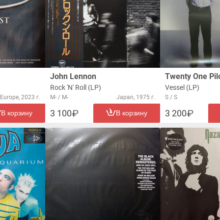
John Lennon
Twenty One Pil
Rock 'N' Roll (LP)
Vessel (LP)
Europe, 2023 г.
M- / M-
Japan, 1975 г.
S / S
3 100
3 200
В корзину
В корзину