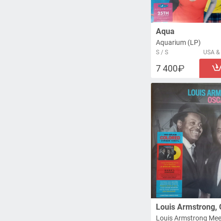
Aqua
Aquarium (LP)
S / S
USA & 
7 400