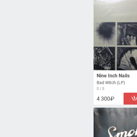
Nine Inch Nails
Bad Witch (LP)
S / S
4 300