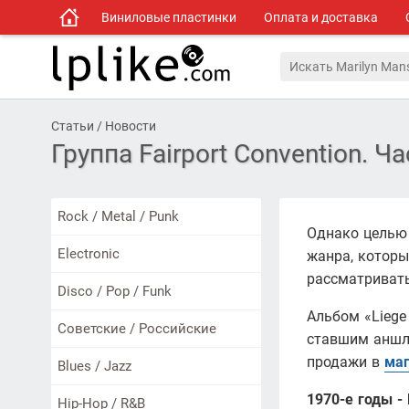
Виниловые пластинки
Оплата и доставка
Статьи / Новости
Группа Fairport Convention. Ча
Rock / Metal / Punk
Однако целью 
Electronic
жанра, которы
рассматривать
Disco / Pop / Funk
Альбом «Liege 
Советские / Российские
ставшим аншла
продажи в
маг
Blues / Jazz
1970-е годы -
Hip-Hop / R&B