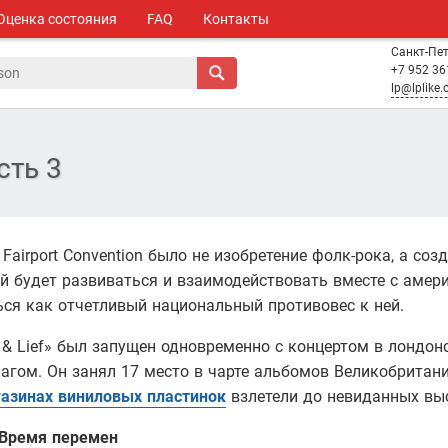
Оценка состояния
FAQ
Контакты
Санкт-Пе
+7 952 36
lp@lplike
сть 3
Fairport Convention было не изобретение фолк-рока, а со
й будет развиваться и взаимодействовать вместе с амер
ся как отчетливый национальный противовес к ней.
& Lief» был запущен одновременно с концертом в лондонско
гом. Он занял 17 место в чарте альбомов Великобритании
азинах виниловых пластинок
взлетели до невиданных вы
 Время перемен