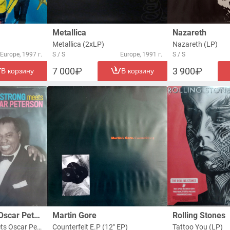
Metallica
Nazareth
Metallica (2xLP)
Nazareth (LP)
Europe, 1997 г.
S / S
Europe, 1991 г.
S / S
7 000
3 900
В корзину
В корзину
Louis Armstrong, Oscar Peterson
Martin Gore
Rolling Stones
Louis Armstrong Meets Oscar Peterson (LP)
Counterfeit E.P (12" EP)
Tattoo You (LP)