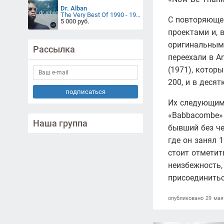
Dr. Alban
The Very Best Of 1990 - 1997
С повторяющей
5 000 руб.
проектами и, 
оригинальным 
Рассылка
переехали в A
(1971), котор
200, и в деся
подписаться
Их следующим 
«Babbacombe» 
Наша группа
бывший без че
где он занял 
стоит отметит
неизбежность,
присоединитьс
опубликовано 29 мая