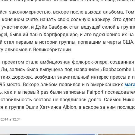
ся закономерностью, вскоре после выхода альбома, Томп
в конечном счете, начать свою сольную карьеру. Это сд
участником, и Дэйв Свабрик стал ведущей силой в группе
ngel, бывший паб в Хартфордшире, и это вдохновило их на
ый стал первым в истории группы, попавшим в чарты США, 
тку альбомов в Великобритании.
проектом стала амбициозная фолк-рок-опера, созданная
Ли, запись была выпущена под названием «Babbacombe Le
тких дорожек, возбудил значительный интерес прессы и 
195 место. Вскоре альбом появился и в американских
мага
ь, как и в первый раз были записаны Fairport последовате
 стабильность состава не продлилась долго. Саймон Нико
я к группе Эшли Хатчинса Albion, а вскоре за ним послед
 2014 в 12:34