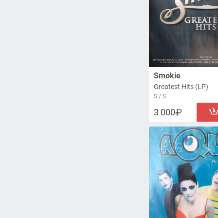
Smokie
Greatest Hits (LP)
S / S
3 000