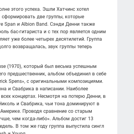
лне этого успеха. Эшли Хатчинс хотел
 сформировать две группы, которые
ye Span и Albion Band. Сэнди Денни также
роль бас-гитариста и с тех пор является одним
яет уже более четырех десятилетий. Группа
долго возвращалась, звук группы теперь
ouse (1970), который был весьма успешным
 его предшественник, альбом объединил в себе
rick Spens», с оригинальными композициями.
на и Свабрика в написании. Наиболее
всех концертах. Несмотря на потерю Денни, в
Николь и Свабрика, чьи тона доминируют в
 Америке. Проводя сравнение со старым
лучше, чем когда-либо». Альбом достиг 13
едель. В том же году группа выпустила сингл
ash и Young.