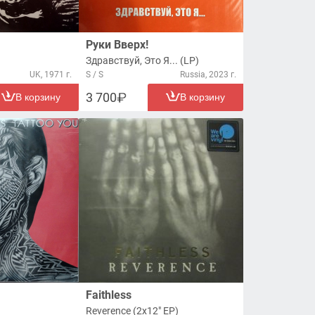
Руки Вверх!
Здравствуй, Это Я... (LP)
UK, 1971 г.
S / S
Russia, 2023 г.
3 700
В корзину
В корзину
Faithless
Reverence (2x12" EP)