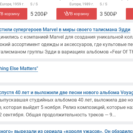
Europe, 1959 г.
S / S
Europe, 1989 г.
S / S
5 200
3 500
В корзину
В корзину
естили супергероев Marvel в миры своего талисмана Эдди
единились с компанией Marvel для создания уникальной к
кий ассортимент одежды и аксессуаров, где культовые пе
талисманом группы Эдди в вариациях альбомов «Fear Of Th
hing Else Matters″
спустя 40 лет и выложили две песни нового альбома Voya
выпускавшая студийных альбомов 40 лет, выложила две но
 которая выйдет 5 ноября. Релиз композиций, которые называ
2 сентября. Общая продолжительность треков — 9...
сного» вырезали из сериала «короля ужасов». Он обходил