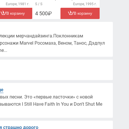
Europe, 1981 г.
S / S
Europe, 1995 г.
4 500
В корзину
В корзину
оллекции мерчандайзинга.Поклонникам
рсонажи Marvel Росомаха, Веном, Танос, Дэдпул
e...
ge
вых песни. Это «первые ласточки» с новой
ются I Still Have Faith In You и Don't Shut Me
ся страшно дорого