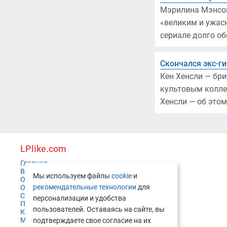
Мэрилина Мэнсон
«великим и ужасн
сериале долго об
Скончался экс-ги
Кен Хенсли — бри
культовым коллек
Хенсли — об этом
LPlike.com
Главная
Все пластинки
Мы используем файлы
cookie
и
Оценка состояния
рекомендательные технологии
для
Оплата и доставка
Статьи и новости
персонализации и удобства
Политика конфиденциальности
пользователей. Оставаясь на сайте, вы
Контакты
Мобильная версия
подтверждаете свое согласие на их