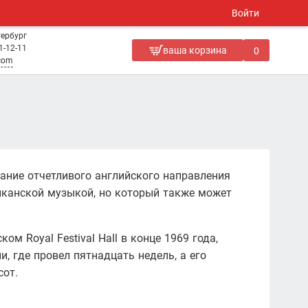
Войти
тербург
1-12-11
ваша корзина
0
.com
здание отчетливого английского направления
иканской музыкой, но который также может
м Royal Festival Hall в конце 1969 года,
, где провел пятнадцать недель, а его
сот.