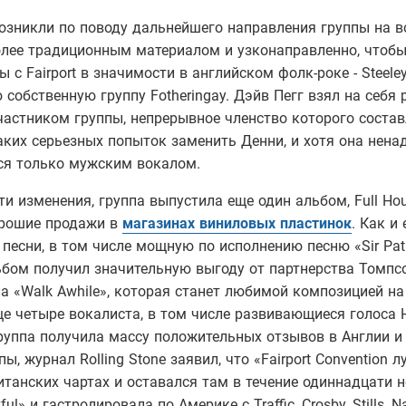
озникли по поводу дальнейшего направления группы на во
лее традиционным материалом и узконаправленно, чтобы
 с Fairport в значимости в английском фолк-роке - Steele
 собственную группу Fotheringay. Дэйв Пегг взял на себя 
астником группы, непрерывное членство которого составл
аких серьезных попыток заменить Денни, и хотя она нена
ся только мужским вокалом.
ти изменения, группа выпустила еще один альбом, Full H
орошие продажи в
магазинах виниловых пластинок
. Как и
песни, в том числе мощную по исполнению песню «Sir Pat
бом получил значительную выгоду от партнерства Томпсо
а «Walk Awhile», которая станет любимой композицией на 
ще четыре вокалиста, в том числе развивающиеся голоса 
Группа получила массу положительных отзывов в Англии и
ы, журнал Rolling Stone заявил, что «Fairport Convention 
итанских чартах и оставался там в течение одиннадцати н
ul» и гастролировала по Америке с Traffic, Crosby, Stills, N