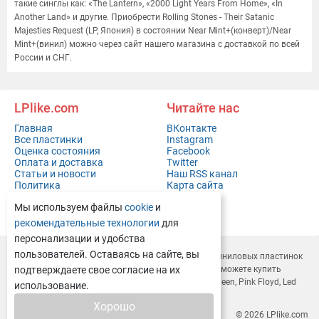
такие синглы как: «The Lantern», «2000 Light Years From Home», «In
Another Land» и другие. Приобрести Rolling Stones - Their Satanic
Majesties Request (LP, Япония) в состоянии Near Mint+(конверт)/Near
Mint+(винил) можно через сайт нашего магазина с доставкой по всей
России и СНГ.
LPlike.com
Читайте нас
Главная
ВКонтакте
Все пластинки
Instagram
Оценка состояния
Facebook
Оплата и доставка
Twitter
Статьи и новости
Наш RSS канал
Политика
Карта сайта
конфиденциальности
Мы используем файлы
cookie
и
Контакты
Полная версия сайта
рекомендательные технологии
для
персонализации и удобства
пользователей. Оставаясь на сайте, вы
LPlike.com — это современный
интернет-магазин виниловых пластинок
с доставкой по всей России и СНГ. У нас вы легко сможете
подтверждаете свое согласие на их
купить
виниловые пластинки
Depeche Mode, Rammstein, Queen, Pink Floyd, Led
использование.
Zeppelin, Deep Purple и многие другие.
Хорошо
© 2026
LPlike.com