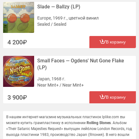
Slade — Ballzy (LP)
Europe, 1969 г., цветной винил
Sealed / Sealed
4 200
В корзину
Small Faces — Ogdens' Nut Gone Flake
(LP)
Japan, 1968 г.
Near Mint+ / Near Mint+
3 900
В корзину
В нашем интернет-магазине музыкальных пластинок lplike.com вы
можете купить грампластинку в исполнении
Rolling Stones
. Альбом
«Their Satanic Majesties Request» выпущен лейблом London Records, год
выхода пластинки 1983, производство Japan (Япония). В него вошли