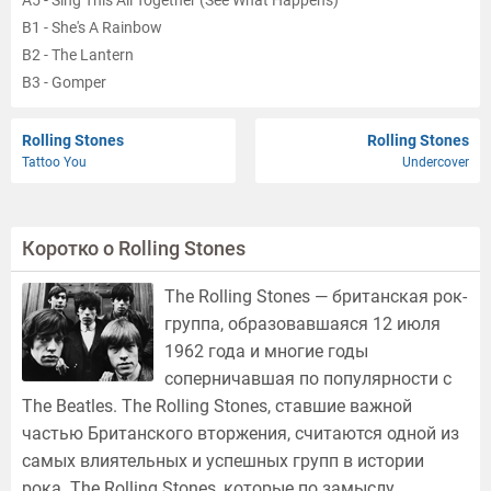
A5 - Sing This All Together (See What Happens)
B1 - She's A Rainbow
B2 - The Lantern
B3 - Gomper
B4 - 2000 Light Years From Home
B5 - On With The Show
Rolling Stones
Rolling Stones
Tattoo You
Undercover
Коротко о Rolling Stones
The Rolling Stones — британская рок-
группа, образовавшаяся 12 июля
1962 года и многие годы
соперничавшая по популярности с
The Beatles. The Rolling Stones, ставшие важной
частью Британского вторжения, считаются одной из
самых влиятельных и успешных групп в истории
рока. The Rolling Stones, которые по замыслу