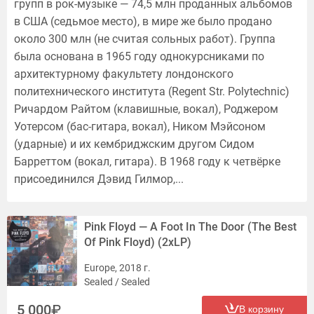
групп в рок-музыке — 74,5 млн проданных альбомов
в США (седьмое место), в мире же было продано
около 300 млн (не считая сольных работ). Группа
была основана в 1965 году однокурсниками по
архитектурному факультету лондонского
политехнического института (Regent Str. Polytechnic)
Ричардом Райтом (клавишные, вокал), Роджером
Уотерсом (бас-гитара, вокал), Ником Мэйсоном
(ударные) и их кембриджским другом Сидом
Барреттом (вокал, гитара). В 1968 году к четвёрке
присоединился Дэвид Гилмор,...
Pink Floyd — A Foot In The Door (The Best
Of Pink Floyd) (2xLP)
Europe, 2018 г.
Sealed / Sealed
5 000
В корзину