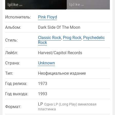
Исполнитель:
Pink Floyd
Альбом:
Dark Side Of The Moon
Classic Rock
,
Prog Rock
,
Psychedelic
Стиль:
Rock
Лейбл:
Harvest/Capitol Records
Страна:
Unknown
Тип:
Неофициальное издание
Год релиза:
1973
Год выхода:
1993
LP
Одна LP (Long Play) виниловая
Формат:
пластинка