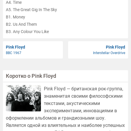
A4. Time
A5. The Great Gig In The Sky
B1. Money
B2. Us And Them
B3. Any Colour You Like
B4. Brain Damage
B5. Eclipse
Pink Floyd
Pink Floyd
BBC 1967
Interstellar Overdrive
Коротко о Pink Floyd
Pink Floyd — британская рок-группа,
знаменитая своими философскими
текстами, акустическими
экспериментами, инновациями в
оформлении альбомов и грандиозными шоу.
Является одной из влиятельных и наиболее успешных