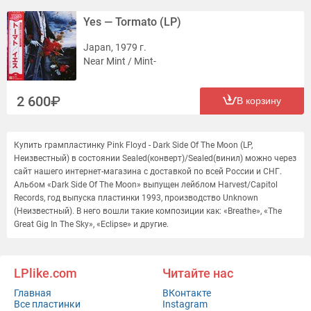
Yes — Tormato (LP)
Japan, 1979 г.
Near Mint / Mint-
2 600
В корзину
Купить грампластинку Pink Floyd - Dark Side Of The Moon (LP,
Неизвестный) в состоянии Sealed(конверт)/Sealed(винил) можно через
сайт нашего интернет-магазина с доставкой по всей России и СНГ.
Альбом «Dark Side Of The Moon» выпущен лейблом Harvest/Capitol
Records, год выпуска пластинки 1993, производство Unknown
(Неизвестный). В него вошли такие композиции как: «Breathe», «The
Great Gig In The Sky», «Eclipse» и другие.
LPlike.com
Читайте нас
Главная
ВКонтакте
Все пластинки
Instagram