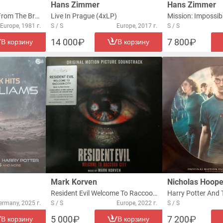
Hans Zimmer
Hans Zimmer
The Complete Score From The Broadway Production Of "The Catherine Wheel" (2xLP)
Live In Prague (4xLP)
Europe, 1981 г.
S / S
Europe, 2017 г.
S / S
14 000
7 800
В корзину
В корзину
Mark Korven
Nicholas Hoope
Resident Evil Welcome To Raccoon City (Original Motion Picture Soundtrack) (2xLP)
ermany, 2025 г.
S / S
Europe, 2022 г.
S / S
5 000
7 200
В корзину
В корзину