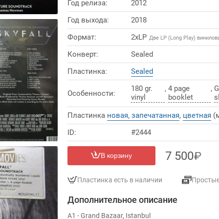
Год релиза:
2012
Год выхода:
2018
Формат:
2xLP
Две LP (Long Play) винило
Конверт:
Sealed
Пластинка:
Sealed
180 gr.
,
4 page
,
G
Особенности:
vinyl
booklet
s
Пластинка
новая, запечатанная
,
цветная
(м
ID:
#2444
7 500
В корзину
Пластинка есть в наличии
Просты
Дополнительное описание
A1 - Grand Bazaar, Istanbul