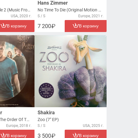
Hans Zimmer
Mission: Impossible 2 (Music From The Original Motion Picture Score) (2xLP)
No Time To Die (Original Motion Picture Soundtrack) (2xLP)
USA, 2020 г.
S / S
Europe, 2021 г.
7 200
В корзину
В корзину
r
Shakira
Harry Potter And The Order Of The Phoenix (Original Motion Picture Soundtrack) (2xLP)
Zoo (7" EP)
Europe, 2018 г.
S / S
USA, 2025 г.
3 500
В корзину
В корзину