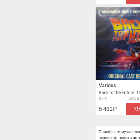
Various
S / S
USA & 
5 400
Приобрести музыкальную
через сайт нашего инте