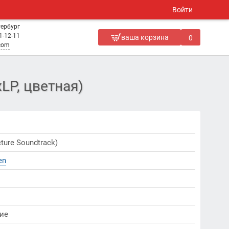
Войти
тербург
1-12-11
ваша корзина
0
.com
xLP, цветная)
cture Soundtrack)
en
ие