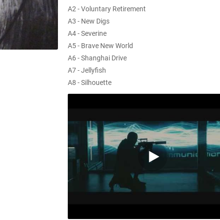
A2 - Voluntary Retirement
A3 - New Digs
A4 - Severine
A5 - Brave New World
A6 - Shanghai Drive
A7 - Jellyfish
A8 - Silhouette
B1 - Modigliani
B2 - Day Wasted
B3 - Quartermaster
B4 - Someone Usually Dies
B5 - Komodo Dragon
B6 - The Bloody Shot
B7 - Enjoying Death
C1 - The Chimera
C2 - Close Shave
C3 - Health & Safety
C4 - Granborough Road