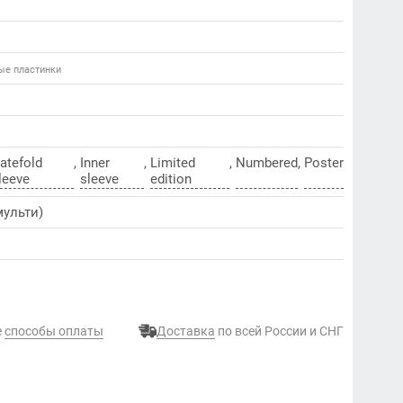
вые пластинки
atefold
,
Inner
,
Limited
,
Numbered
,
Poster
leeve
sleeve
edition
ульти)
е
способы оплаты
Доставка
по всей России и СНГ