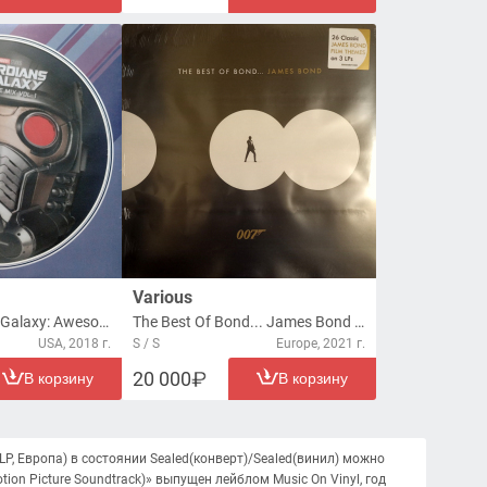
Various
Guardians Of The Galaxy: Awesome Mix Vol. 1 (Original Motion Picture Soundtrack) (LP)
The Best Of Bond... James Bond (3xLP)
USA, 2018 г.
S / S
Europe, 2021 г.
20 000
В корзину
В корзину
xLP, Европа) в состоянии Sealed(конверт)/Sealed(винил) можно
tion Picture Soundtrack)» выпущен лейблом Music On Vinyl, год