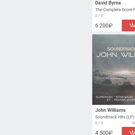
David Byrne
S / S
6 200
John Williams
Soundtrack Hits (LP)
S / S
G
4 500