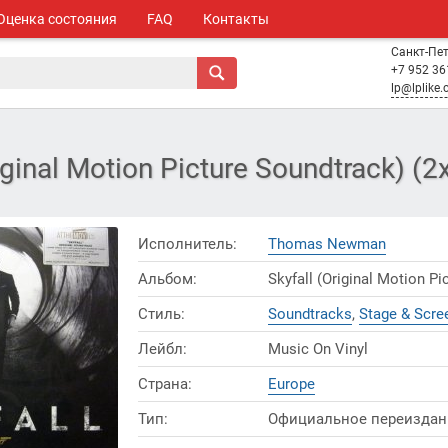
Оценка состояния
FAQ
Контакты
Санкт-Пе
+7 952 36
lp@lplike
inal Motion Picture Soundtrack) (2
Исполнитель:
Thomas Newman
Альбом:
Skyfall (Original Motion Pi
Стиль:
Soundtracks
,
Stage & Scre
Лейбл:
Music On Vinyl
Страна:
Europe
Тип:
Официальное переиздан