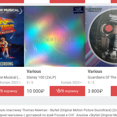
Various
Various
Back to the Future: The Musical (2xLP)
Disney 100 (2xLP)
Europe, 2022 г.
S / S
Europe, 2023 г.
S / S
10 000
3 800
В корзину
В корзину
 пластинку Thomas Newman - Skyfall (Original Motion Picture Soundtrack) (2
рнет-магазина с доставкой по всей России и СНГ. Альбом «Skyfall (Original Mo