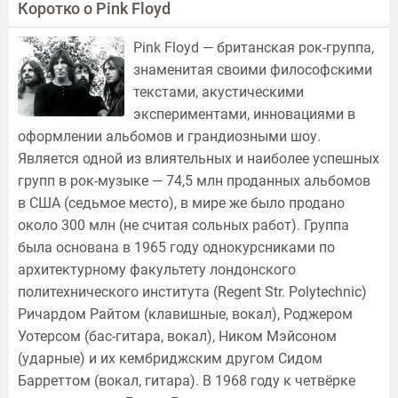
Коротко о Pink Floyd
Pink Floyd — британская рок-группа,
знаменитая своими философскими
текстами, акустическими
экспериментами, инновациями в
оформлении альбомов и грандиозными шоу.
Является одной из влиятельных и наиболее успешных
групп в рок-музыке — 74,5 млн проданных альбомов
в США (седьмое место), в мире же было продано
около 300 млн (не считая сольных работ). Группа
была основана в 1965 году однокурсниками по
архитектурному факультету лондонского
политехнического института (Regent Str. Polytechnic)
Ричардом Райтом (клавишные, вокал), Роджером
Уотерсом (бас-гитара, вокал), Ником Мэйсоном
(ударные) и их кембриджским другом Сидом
Барреттом (вокал, гитара). В 1968 году к четвёрке