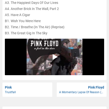
A3. The Happiest Days Of Our Lives
A4. Another Brick In The Wall, Part 2
A5. Have A Cigar
B1. Wish You Were Here
B2. Time / Breathe (In The Air) (Reprise)
B3. The Great Gig In The Sky
B4. Money
C1. Comfortably Numb
C2. High Hopes
C3. Learning To Fly
D1. The Fletcher Memorial Home
D2. Shine On You Crazy Diamond Parts 1-5 (Edit)
D3. Brain Damage
D4. Eclipse
Pink
Pink Floyd
Trustfall
A Momentary Lapse Of Reason (Remixed & Updated)