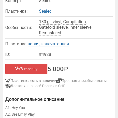
Конверт:
Sealed
Пластинка:
Sealed
180 gr. vinyl
,
Compilation
,
Gatefold sleeve
,
Inner sleeve
,
Особенности:
Remastered
Пластинка
новая, запечатанная
ID:
#4928
5 000
В корзину
Пластинка есть в наличии
Простые
способы оплаты
Доставка
по всей России и СНГ
Дополнительное описание
A1. Hey You
A2. See Emily Play