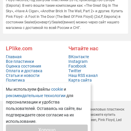
Floyd Records, год выпуска пластинки 2018, производство Europe
(Европа). В него вошли такие композиции как: «The Great Gig In The
Sky», «Have A Cigar», «Another Brick In The Wall, Part 2» и другие. Купить
Pink Floyd - A Foot In The Door (The Best Of Pink Floyd) (2xLP, Европа) в
состоянии Sealed(конверт)/Sealed(винил) можно через сайт нашего
магазина с доставкой по всей России и СНГ.
LPlike.com
Читайте нас
Главная
ВКонтакте
Все пластинки
Instagram
Оценка состояния
Facebook
Оплата и доставка
Twitter
Статьи и новости
Наш RSS канал
Политика
Карта сайта
конфиденциальности
Мы используем файлы
cookie
и
Контакты
Полная версия сайта
рекомендательные технологии
для
персонализации и удобства
пользователей. Оставаясь на сайте, вы
LPlike.com — это современный
интернет-магазин виниловых пластинок
с доставкой по всей России и СНГ. У нас вы легко сможете
подтверждаете свое согласие на их
купить
виниловые пластинки
Depeche Mode, Rammstein, Queen, Pink Floyd, Led
использование.
Zeppelin, Deep Purple и многие другие.
Хорошо