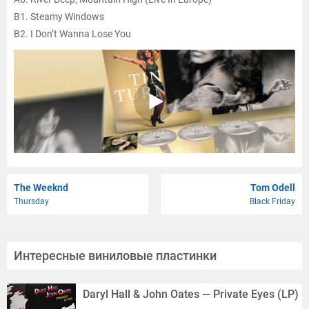
B1. Steamy Windows
B2. I Don’t Wanna Lose You
B3. I Don’t Wanna Fight
B4. When The Heartache Is Over
B5. Proud Mary
B6. The Best
The Weeknd
Tom Odell
Thursday
Black Friday
Интересные виниловые пластинки
Daryl Hall & John Oates — Private Eyes (LP)