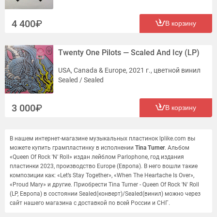
4 400
В корзину
Twenty One Pilots — Scaled And Icy (LP)
USA, Canada & Europe, 2021 г., цветной винил
Sealed / Sealed
3 000
В корзину
В нашем интернет-магазине музыкальных пластинок lplike.com вы
можете купить грампластинку в исполнении
Tina Turner
. Альбом
«Queen Of Rock 'N' Roll» издан лейблом Parlophone, год издания
пластинки 2023, производство Europe (Европа). В него вошли такие
композиции как: «Let’s Stay Together», «When The Heartache Is Over»,
«Proud Mary» и другие. Приобрести Tina Turner - Queen Of Rock 'N' Roll
(LP, Европа) в состоянии Sealed(конверт)/Sealed(винил) можно через
сайт нашего магазина с доставкой по всей России и СНГ.