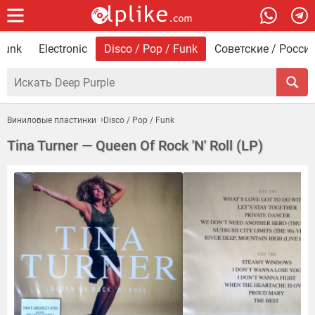
 Punk
Electronic
Disco / Pop / Funk
Советские / Росси
Виниловые пластинки
Disco / Pop / Funk
Tina Turner — Queen Of Rock 'N' Roll (LP)