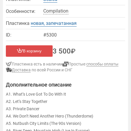
Compilation
Особенности:
Пластинка
новая, запечатанная
ID:
#5300
3 500
В корзину
Пластинка есть в наличии
Простые
способы оплаты
Доставка
по всей России и СНГ
Дополнительное описание
A1. What’s Love Got To Do With It
A2. Let’s Stay Together
A3. Private Dancer
A4. We Don’t Need Another Hero (Thunderdome)
A5. Nutbush City Limits (The 90s Version)
A6. River Deep, Mountain High (Live In Europe)