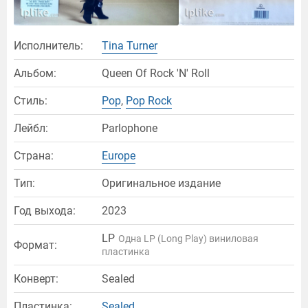
Исполнитель:
Tina Turner
Альбом:
Queen Of Rock 'N' Roll
Стиль:
Pop
,
Pop Rock
Лейбл:
Parlophone
Страна:
Europe
Тип:
Оригинальное издание
Год выхода:
2023
LP
Одна LP (Long Play) виниловая
Формат:
пластинка
Конверт:
Sealed
Пластинка:
Sealed