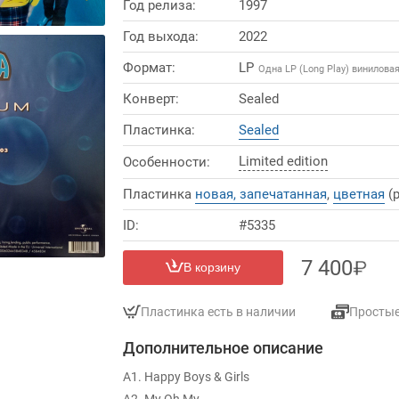
Год релиза:
1997
Год выхода:
2022
Формат:
LP
Одна LP (Long Play) винилова
Конверт:
Sealed
Пластинка:
Sealed
Limited edition
Особенности:
Пластинка
новая, запечатанная
,
цветная
(
ID:
#5335
7 400
В корзину
Пластинка есть в наличии
Просты
Дополнительное описание
A1. Happy Boys & Girls