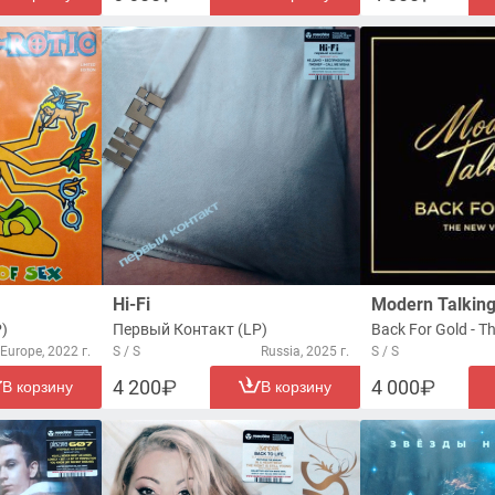
Hi-Fi
Modern Talkin
P)
Первый Контакт (LP)
Europe, 2022 г.
S / S
Russia, 2025 г.
S / S
4 200
4 000
В корзину
В корзину