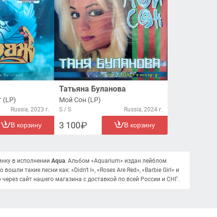
Татьяна Буланова
 (LP)
Мой Сон (LP)
Russia, 2023 г.
S / S
Russia, 2024 г.
3 100
В корзину
В корзину
инку в исполнении
Aqua
. Альбом «Aquarium» издан лейблом
ошли такие песни как: «Didn't I», «Roses Are Red», «Barbie Girl» и
о через сайт нашего магазина с доставкой по всей России и СНГ.