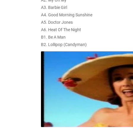
A2. My Oh My
A3. Barbie Girl
A4. Good Morning Sunshine
A5. Doctor Jones
A6. Heat Of The Night
B1. Be A Man
B2. Lollipop (Candyman)
B3. Roses Are Red
B4. Turn Back Time
B5. Calling You
B6. Didn't I