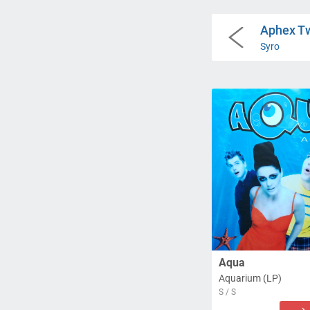
Aphex T
Syro
Aqua
Aquarium (LP)
S / S