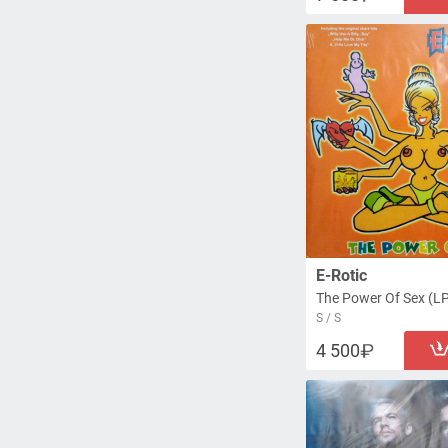
E-Rotic
The Power Of Sex (L
S / S
4 500