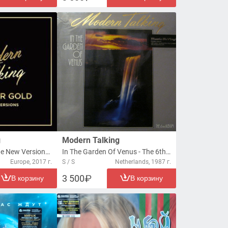
g
Modern Talking
Back For Gold - The New Versions (LP)
In The Garden Of Venus - The 6th Album (LP)
Europe, 2017 г.
S / S
Netherlands, 1987 г.
3 500
В корзину
В корзину