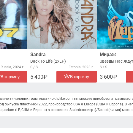
Sandra
Мираж
Back To Life (2xLP)
Звезды Нас Ждут
Russia, 2024 г.
S / S
Estonia, 2023 г.
S / S
5 400
3 600
В корзину
В корзину
азине виниловых грампластинок lplike.com вы можете приобрести грампласт
год выпуска пластинки 2022, производство USA & Europe (США и Европа). В него в
 Aquarium (LP, США и Европа) в состоянии Sealed(конверт)/Sealed(винил) можн