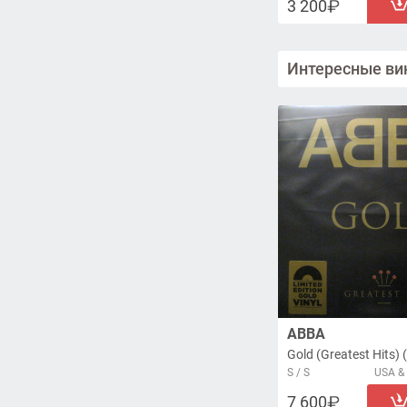
3 200
Интересные ви
ABBA
Gold (Greatest Hits) 
S / S
USA & 
7 600