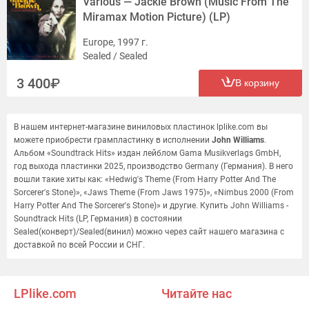
Various — Jackie Brown (Music From The
Miramax Motion Picture) (LP)
Europe, 1997 г.
Sealed / Sealed
3 400
В корзину
В нашем интернет-магазине виниловых пластинок lplike.com вы
можете приобрести грампластинку в исполнении
John Williams
.
Альбом «Soundtrack Hits» издан лейблом Gama Musikverlags GmbH,
год выхода пластинки 2025, производство Germany (Германия). В него
вошли такие хиты как: «Hedwig's Theme (From Harry Potter And The
Sorcerer's Stone)», «Jaws Theme (From Jaws 1975)», «Nimbus 2000 (From
Harry Potter And The Sorcerer's Stone)» и другие. Купить John Williams -
Soundtrack Hits (LP, Германия) в состоянии
Sealed(конверт)/Sealed(винил) можно через сайт нашего магазина с
доставкой по всей России и СНГ.
LPlike.com
Читайте нас