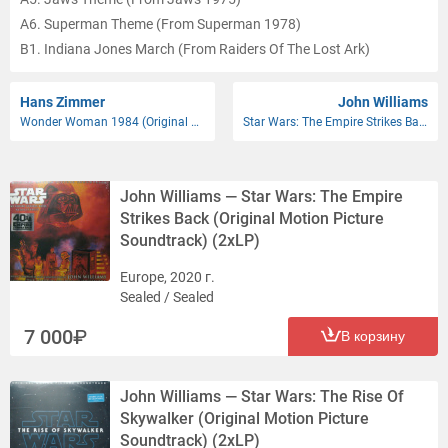
A6. Superman Theme (From Superman 1978)
B1. Indiana Jones March (From Raiders Of The Lost Ark)
B2. Yoda's Theme (From The Empire Strikes Back)
B3. Imperial March (From The Empire Strikes Back)
Hans Zimmer
John Williams
Wonder Woman 1984 (Original Motion Picture Soundtrack)
Star Wars: The Empire Strikes Back (Original Motion Picture Soundtrack)
B4. Harry's Wondrous World (From Harry Potter And The
Sorcerer's Stone)
B5. Fawkes The Phoenix (From Harry Potter And The Chamber Of
John Williams — Star Wars: The Empire
Secrets)
Strikes Back (Original Motion Picture
B6. Flying Theme (From E.T. - The Extra-Terrestrial)
Soundtrack) (2xLP)
Europe, 2020 г.
Sealed / Sealed
7 000
В корзину
John Williams — Star Wars: The Rise Of
Skywalker (Original Motion Picture
Soundtrack) (2xLP)