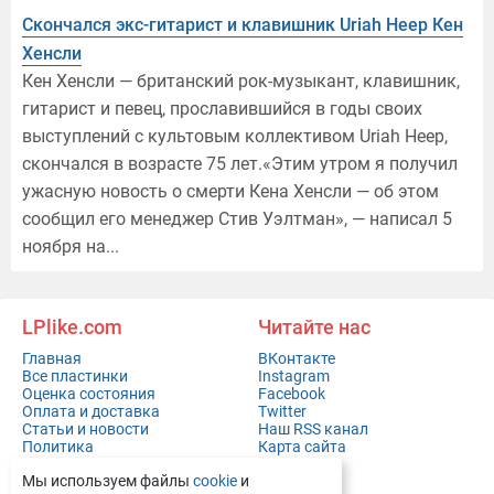
Скончался экс-гитарист и клавишник Uriah Heep Кен
Хенсли
Кен Хенсли — британский рок-музыкант, клавишник,
гитарист и певец, прославившийся в годы своих
выступлений с культовым коллективом Uriah Heep,
скончался в возрасте 75 лет.«Этим утром я получил
ужасную новость о смерти Кена Хенсли — об этом
сообщил его менеджер Стив Уэлтман», — написал 5
ноября на...
LPlike.com
Читайте нас
Главная
ВКонтакте
Все пластинки
Instagram
Оценка состояния
Facebook
Оплата и доставка
Twitter
Статьи и новости
Наш RSS канал
Политика
Карта сайта
конфиденциальности
Мы используем файлы
cookie
и
Контакты